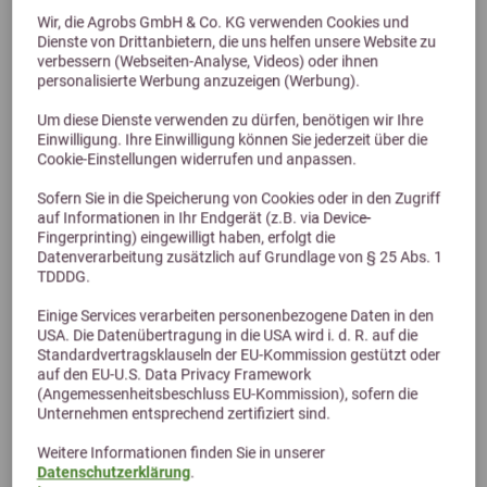
Wir, die Agrobs GmbH & Co. KG verwenden Cookies und
Dienste von Drittanbietern, die uns helfen unsere Website zu
Previous
Next
verbessern (Webseiten-Analyse, Videos) oder ihnen
4,7 (32 Bewertungen)
personalisierte Werbung anzuzeigen (Werbung).
Dodson & Horrell Build Up Mix 20kg
Um diese Dienste verwenden zu dürfen, benötigen wir Ihre
Einwilligung. Ihre Einwilligung können Sie jederzeit über die
Aufbaumüsli für Pferde
Cookie-Einstellungen widerrufen und anpassen.
35,49 €
Sofern Sie in die Speicherung von Cookies oder in den Zugriff
auf Informationen in Ihr Endgerät (z.B. via Device-
Fingerprinting) eingewilligt haben, erfolgt die
Datenverarbeitung zusätzlich auf Grundlage von § 25 Abs. 1
TDDDG.
Einige Services verarbeiten personenbezogene Daten in den
USA. Die Datenübertragung in die USA wird i. d. R. auf die
Standardvertragsklauseln der EU-Kommission gestützt oder
auf den EU-U.S. Data Privacy Framework
(Angemessenheitsbeschluss EU-Kommission), sofern die
Unternehmen entsprechend zertifiziert sind.
Weitere Informationen finden Sie in unserer
Alternative Produkte
Datenschutzerklärung
.