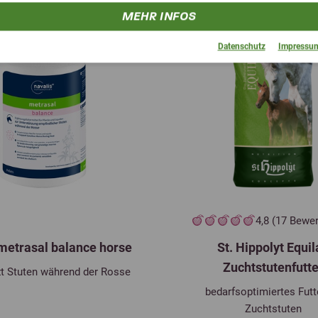
MEHR INFOS
Datenschutz
Impressu
4,8 (17 Bewe
metrasal balance horse
St. Hippolyt Equil
Zuchtstutenfutte
zt Stuten während der Rosse
bedarfsoptimiertes Futte
Zuchtstuten