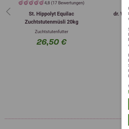
4,8 (17 Bewertungen)
St. Hippolyt Equilac
dr. We
Previous
Zuchtstutenmüsli 20kg
Zuchtstutenfutter
26,50 €