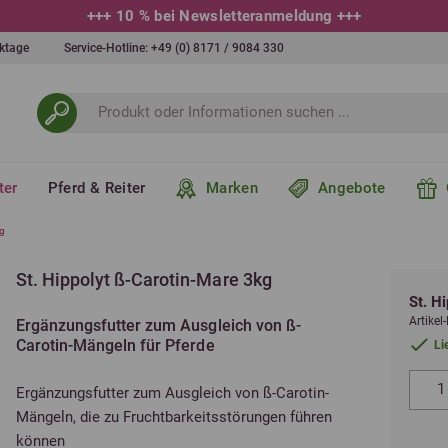
+++
10 % bei Newsletteranmeldung
+++
erktage
Service-Hotline:
+49 (0) 8171 / 9084 330
ter
Pferd & Reiter
Marken
Angebote
kg
St. Hippolyt ß-Carotin-Mare 3kg
St. H
Artike
Ergänzungsfutter zum Ausgleich von ß-
Carotin-Mängeln für Pferde
Li
Ergänzungsfutter zum Ausgleich von ß-Carotin-
Mängeln, die zu Fruchtbarkeitsstörungen führen
können