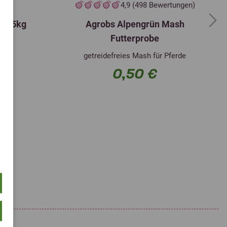
4,9 (498 Bewertungen)
ik 15kg
Agrobs Alpengrün Mash
Next
Futterprobe
getreidefreies Mash für Pferde
0,50 €