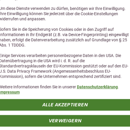
Um diese Dienste verwenden zu dürfen, benötigen wir Ihre Einwilligung.
yrauch Nr. 32 EL Torro
Marstall Zucht-Klass
Ihre Einwilligung können Sie jederzeit über die Cookie-Einstellungen
widerrufen und anpassen.
1,5kg
Sofern Sie in die Speicherung von Cookies oder in den Zugriff auf
Informationen in Ihr Endgerät (z.B. via Device-Fingerprinting) eingewilligt
129,00 €
22,95 €
haben, erfolgt die Datenverarbeitung zusätzlich auf Grundlage von § 25
Abs. 1 TDDDG.
Einige Services verarbeiten personenbezogene Daten in den USA. Die
Datenübertragung in die USA wird i. d. R. auf die
Standardvertragsklauseln der EU-Kommission gestützt oder auf den EU-
U.S. Data Privacy Framework (Angemessenheitsbeschluss EU-
Kommission), sofern die Unternehmen entsprechend zertifiziert sind.
Weitere Informationen finden Sie in unserer
Datenschutzerklärung
.
Impressum
ALLE AKZEPTIEREN
Alternative Produkte
VERWEIGERN