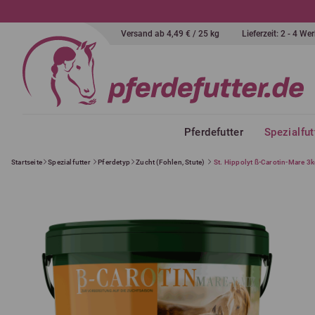
Versand ab 4,49 € / 25 kg
Lieferzeit: 2 - 4 W
Pferdefutter
Spezialfut
Startseite
Spezialfutter
Pferdetyp
Zucht (Fohlen, Stute)
St. Hippolyt ß-Carotin-Mare 3