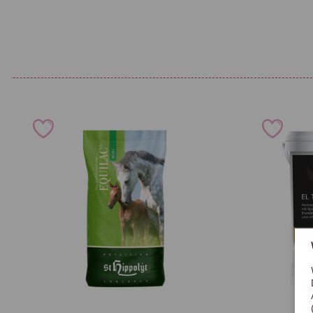
Rohprotein
12,0 
Grundlage für die körpereigene Produktion nichtessentieller Ami
Rohfaser
7,0 %
Rohfett
15,0 
Rohasche
6,0 %
Calcium
0,6 %
Phosphor
0,4 %
Natrium
0,07 
Ernährungsphysiologische Zusatzstoffe je kg:
Beta-Carotin 3a160(a)
Vitamin E 3a700
Stand 11/2024