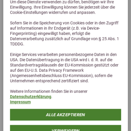
Um diese Dienste verwenden zu dürfen, benötigen wir Ihre
Einwilligung. Ihre Einwilligung können Sie jederzeit über die
Cookie-Einstellungen widerrufen und anpassen.
Sofern Sie in die Speicherung von Cookies oder in den Zugriff
auf Informationen in Ihr Endgerät (z.B. via Device-
Fingerprinting) eingewilligt haben, erfolgt die
Datenverarbeitung zusätzlich auf Grundlage von § 25 Abs. 1
TDDDG.
Einige Services verarbeiten personenbezogene Daten in den
USA. Die Datenübertragung in die USA wird i. d. R. auf die
Standardvertragsklauseln der EU-Kommission gestützt oder
Previous
Next
auf den EU-U.S. Data Privacy Framework
5,0 (1 Bewertungen)
(Angemessenheitsbeschluss EU-Kommission), sofern die
Unternehmen entsprechend zertifiziert sind.
Nupafeed Stress-less 0,1L
Weitere Informationen finden Sie in unserer
Magnesium für Hunde
Datenschutzerklärung
.
Impressum
20,80 €
ALLE AKZEPTIEREN
VERWEIGERN