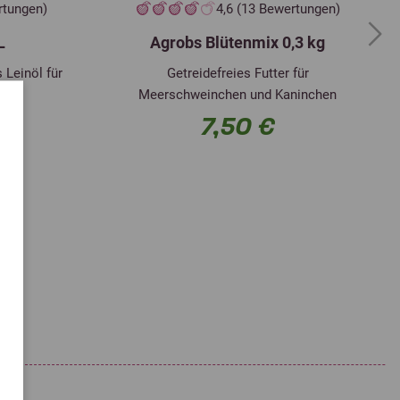
rtungen)
4,6 (13 Bewertungen)
9,50
Selen als Selenhefe aus Saccharomyces
0,05
L
Agrobs Blütenmix 0,3 kg
Next
mcg
cerevisiae CNCM I-3060, inaktiviert (3b810)
mg
 Leinöl für
Getreidefreies Futter für
,97
0,05
Jod als Kalziumjodat, wasserfrei (3b202)
Meerschweinchen und Kaninchen
mg
mg
7,50 €
,94
Kobalt als gecoatetes Cobalt(II)-carbonat-
0,25
mg
Granulat (3b304)
mg
,69
mg
,39
mg