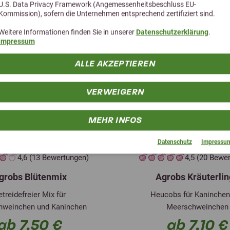
U.S. Data Privacy Framework (Angemessenheitsbeschluss EU-
Kommission), sofern die Unternehmen entsprechend zertifiziert sind.
Weitere Informationen finden Sie in unserer
Datenschutzerklärung
.
Impressum
ALLE AKZEPTIEREN
VERWEIGERN
MEHR INFOS
Datenschutz
Impressu
4,6 (13 Bewertungen)
4,5 (20 Bewe
grobs Blütenmix
Agrobs Kräuterli
etreidefreier Mix für
Heucobs für Kaninchen
hweinchen und Kaninchen
Meerschweinchen
ab 7,50 €
ab 7,10 €