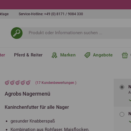
+++
10 % bei Newsletteranmeldung
+++
erktage
Service-Hotline:
+49 (0) 8171 / 9084 330
ter
Pferd & Reiter
Marken
Angebote
(
17
Kundenbewertungen )
N
A
Agrobs Nagermenü
Kaninchenfutter für alle Nager
N
gesunder Knabberspaß
Kombination aus Rohfaser, Maisflocken,