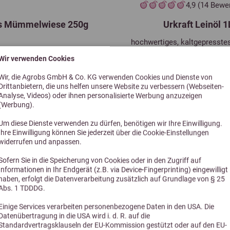
4,9 (14 Bewe
4
s Mümmelwiese 250g
Urkraft Leinöl 1
Biotin (3a880)
hochwertiges, kaltgepresstes
Calcium-D-
2
Pferde
Wir verwenden Cookies
Pantothenat (3a841)
6,50 €
13,90 €
Wir, die Agrobs GmbH & Co. KG verwenden Cookies und Dienste von
5
Niacin (3a314)
Drittanbietern, die uns helfen unsere Website zu verbessern (Webseiten-
Analyse, Videos) oder ihnen personalisierte Werbung anzuzeigen
(Werbung).
0
Folsäure (3a316)
Um diese Dienste verwenden zu dürfen, benötigen wir Ihre Einwilligung.
Ihre Einwilligung können Sie jederzeit über die Cookie-Einstellungen
1
widerrufen und anpassen.
Cholinchlorid (3a890)
Sofern Sie in die Speicherung von Cookies oder in den Zugriff auf
Informationen in Ihr Endgerät (z.B. via Device-Fingerprinting) eingewilligt
haben, erfolgt die Datenverarbeitung zusätzlich auf Grundlage von § 25
Stand 07/2026
Abs. 1 TDDDG.
Alternative Produkte
Einige Services verarbeiten personenbezogene Daten in den USA. Die
Datenübertragung in die USA wird i. d. R. auf die
Standardvertragsklauseln der EU-Kommission gestützt oder auf den EU-