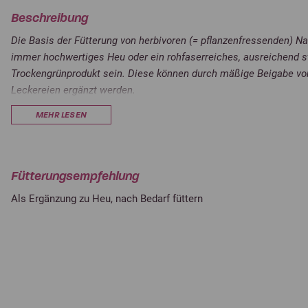
Beschreibung
Die Basis der Fütterung von herbivoren (= pflanzenfressenden) N
immer hochwertiges Heu oder ein rohfaserreiches, ausreichend st
Trockengrünprodukt sein. Diese können durch mäßige Beigabe v
Leckereien ergänzt werden.
Die Grundlage von
Nagermenü
sind Trockengrünfasern, die die 
MEHR LESEN
liefert. Ergänzt werden diese durch Nagerbits, Maisflocken sow
Apfelwürfeln.
Und bitte denken Sie daran:
Vor allem Meerschweinchen sollten t
Fütterungsempfehlung
Gemüse, Grünfutter oder Obst zugefüttert bekommen. Diese dec
Als Ergänzung zu Heu, nach Bedarf füttern
an Vitamin C.
Nagermenü für Meerschweinchen und Kaninchen …
ist Raufutter- und Ergänzungsfutter in einem
wird ohne Geschmacks- und Konservierungsstoffe, Presshilfs- 
ist mit Vitaminen, Spurenelementen und Mineralstoffen anger