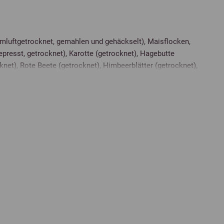
mluftgetrocknet, gemahlen und gehäckselt), Maisflocken,
epresst, getrocknet), Karotte (getrocknet), Hagebutte
knet), Rote Beete (getrocknet), Himbeerblätter (getrocknet),
Leinsaat, Dicalciumphosphat (mineralisch), Seealgenkalk, Salz,
nblumen, Schwarzkümmel), Bierhefe und Bierhefeprodukte,
xid, Seealgenmehl, Apfelsirup
,70 %
Wasser
10,10 %
,10 %
Calcium
0,58 %
1,60 %
Phosphor
0,27 %
,30 %