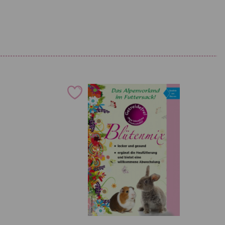
47,50
Eisen als Eisen(II)-sulfat-Monohydrat
0,99
.E.
(3b103)
mg
4,75
Kupfer als Kupfer(II)-sulfat-Pentahydrat
1,24
.E.
(3b405)
mg
2,28
Kupfer als Kupfer(II)-Glycinchelat-Hydrat
1,24
mg
(fest) (3b413)
mg
,23
Mangan als Mangan(II)-sulfat, Monohydrat
1,74
mg
(3b503)
mg
,48
Mangan als Glycin-Manganchelat-
1,74
mg
Hydrat (3b506)
mg
,24
9,90
Zink als Zinksulfat, Monohydrat (3b605)
mg
mg
2,38
Zink als Glycin-Zinkchelat-Hydrat (fest)
9,90
mcg
(3b607)
mg