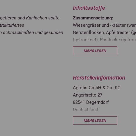
Inhaltsstoffe
agetieren und Kaninchen sollte
Zusammensetzung:
rukturiertes
Wiesengräser und -kräuter (war
on schmackhaften und gesunden
Gerstenflocken, Apfeltrester (g
(getrocknet), Pastinake (getroc
Brombeerblätter (getrocknet), 
lebensnotwendige Rohfaser
MEHR LESEN
Ölmischung (Leinsamen, Sonne
ie getrockneten Gemüse- und
Magnesiumfumarat, Magnesiumo
äglich kleine Mengen frisches
Herstellerinformation
Analytische Bestandteile:
ken den lebenswichtigen Bedarf
Agrobs GmbH & Co. KG
Rohprotein
9
Angerbreite 27
Rohfett
3
82541 Degerndorf
Deutschland
Rohfaser
2
info@agrobs.de
und Bindemittel hergestellt
MEHR LESEN
Rohasche
7
eichert