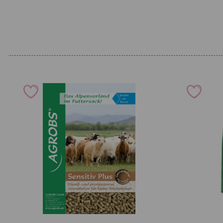
enthält nur Bestandteile aus ökologischem Anbau, zertifiziert
ist sauber, allergenarm, staubfrei