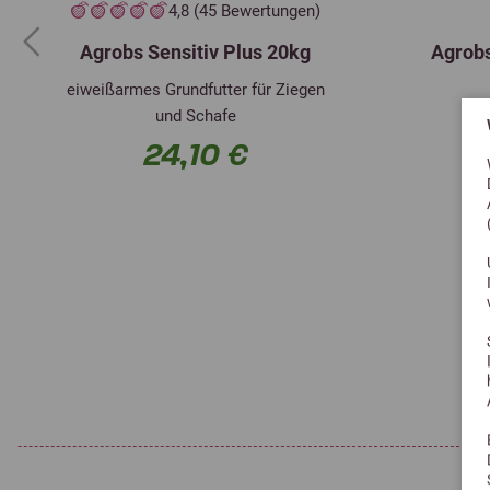
4,8 (45 Bewertungen)
Agrobs Sensitiv Plus 20kg
Agrob
Previous
eiweißarmes Grundfutter für Ziegen
und Schafe
24,10 €