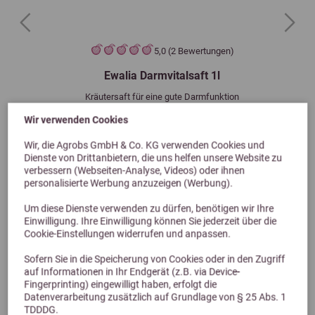
Previous
Next
5,0 (2 Bewertungen)
Ewalia Darmvitalsaft 1l
Kräutersaft für eine gute Darmfunktion
20,35 €
Wir verwenden Cookies
Wir, die Agrobs GmbH & Co. KG verwenden Cookies und
Dienste von Drittanbietern, die uns helfen unsere Website zu
verbessern (Webseiten-Analyse, Videos) oder ihnen
personalisierte Werbung anzuzeigen (Werbung).
Um diese Dienste verwenden zu dürfen, benötigen wir Ihre
Einwilligung. Ihre Einwilligung können Sie jederzeit über die
Cookie-Einstellungen widerrufen und anpassen.
Sofern Sie in die Speicherung von Cookies oder in den Zugriff
auf Informationen in Ihr Endgerät (z.B. via Device-
Alternative Produkte
Fingerprinting) eingewilligt haben, erfolgt die
Datenverarbeitung zusätzlich auf Grundlage von § 25 Abs. 1
TDDDG.