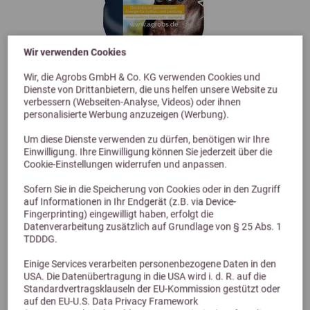
Wir verwenden Cookies
Wir, die Agrobs GmbH & Co. KG verwenden Cookies und
Dienste von Drittanbietern, die uns helfen unsere Website zu
3,9 (28 Bewertungen)
verbessern (Webseiten-Analyse, Videos) oder ihnen
personalisierte Werbung anzuzeigen (Werbung).
Agrobs Spitzenreiter Magenmüsli 15kg
Um diese Dienste verwenden zu dürfen, benötigen wir Ihre
34,50 €
Einwilligung. Ihre Einwilligung können Sie jederzeit über die
Cookie-Einstellungen widerrufen und anpassen.
Produktwissen
Sofern Sie in die Speicherung von Cookies oder in den Zugriff
auf Informationen in Ihr Endgerät (z.B. via Device-
Fingerprinting) eingewilligt haben, erfolgt die
Agrobs Spitzenreiter Magenmüsli 15kg
Datenverarbeitung zusätzlich auf Grundlage von § 25 Abs. 1
TDDDG.
Inhaltsstoffe
Einige Services verarbeiten personenbezogene Daten in den
USA. Die Datenübertragung in die USA wird i. d. R. auf die
Fütterungsempfehlung
Standardvertragsklauseln der EU-Kommission gestützt oder
auf den EU-U.S. Data Privacy Framework
Agrobs Magnesium Pur 800 g