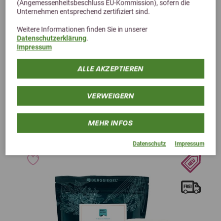
(Angemessenheitsbeschluss EU-Kommission), sofern die
Unternehmen entsprechend zertifiziert sind.
Inhaltsstoffe
Weitere Informationen finden Sie in unserer
Fütterungsempfehlung
Datenschutzerklärung
.
Impressum
Agrobs Gipfelstürmer Mineral 600g
ALLE AKZEPTIEREN
Inhaltsstoffe
Fütterungsempfehlung
VERWEIGERN
MEHR INFOS
Kunden kauften auch
Datenschutz
Impressum