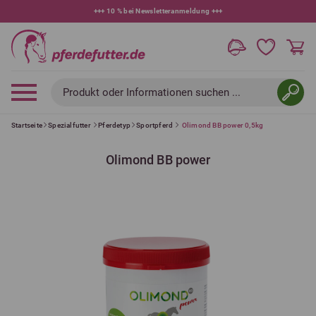
+++
10 % bei Newsletteranmeldung
+++
Produkt oder Informationen suchen ...
Startseite
Spezialfutter
Pferdetyp
Sportpferd
Olimond BB power 0,5kg
Olimond BB power