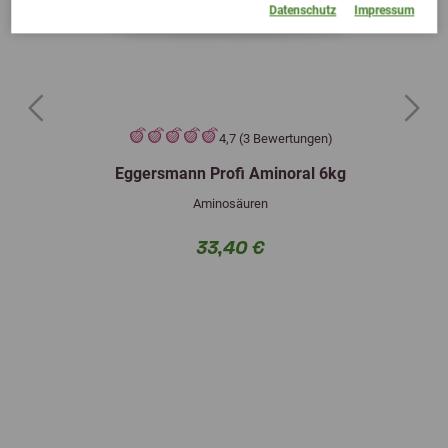
Datenschutz
Impressum
Previous
Next
4,7 (3 Bewertungen)
Eggersmann Profi Aminoral 6kg
Aminosäuren
33,40 €