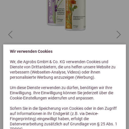
Previous
Next
Wir verwenden Cookies
Relax BioCare Bundle Mückenmilch + Zemlotion
Wir, die Agrobs GmbH & Co. KG verwenden Cookies und
Vorbeugen & Pflegen – das ideale Duo für den Sommer
Dienste von Drittanbietern, die uns helfen unsere Website zu
48,40 €
verbessern (Webseiten-Analyse, Videos) oder ihnen
53,80 €
personalisierte Werbung anzuzeigen (Werbung).
Um diese Dienste verwenden zu dürfen, benötigen wir Ihre
Einwilligung. Ihre Einwilligung können Sie jederzeit über die
Cookie-Einstellungen widerrufen und anpassen.
Sofern Sie in die Speicherung von Cookies oder in den Zugriff
auf Informationen in Ihr Endgerät (z.B. via Device-
Fingerprinting) eingewilligt haben, erfolgt die
Datenverarbeitung zusätzlich auf Grundlage von § 25 Abs. 1