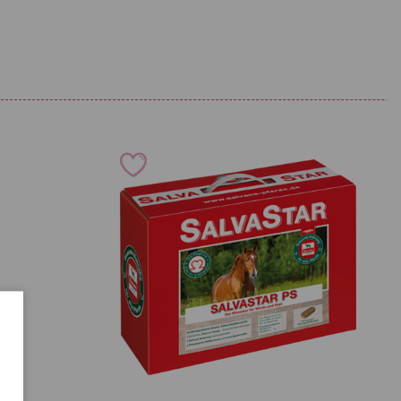
dikamentenkontrollregeln der Deutschen Reiterlichen
diesem Produkt wegen einem Kräuteranteil über 3 eine empfohlene
wendung des Produktes bis zum Einsatz auf dem Turnier) von 48
ln und nach Anbruch zügig verbrauchen.
htgeschützt lagern.