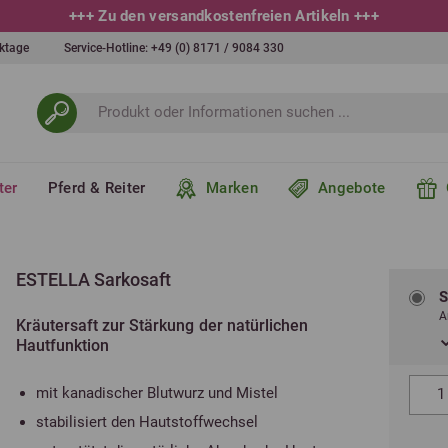
+++
10 % bei Newsletteranmeldung
+++
erktage
Service-Hotline:
+49 (0) 8171 / 9084 330
ter
Pferd & Reiter
Marken
Angebote
ESTELLA Sarkosaft
S
A
Kräutersaft zur Stärkung der natürlichen
Hautfunktion
mit kanadischer Blutwurz und Mistel
stabilisiert den Hautstoffwechsel