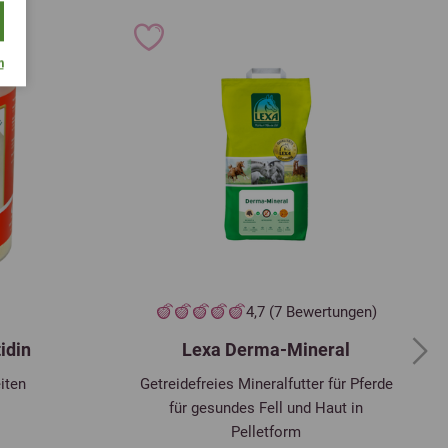
m
4,7 (7 Bewertungen)
idin
Lexa Derma-Mineral
Next
iten
Getreidefreies Mineralfutter für Pferde
für gesundes Fell und Haut in
Pelletform