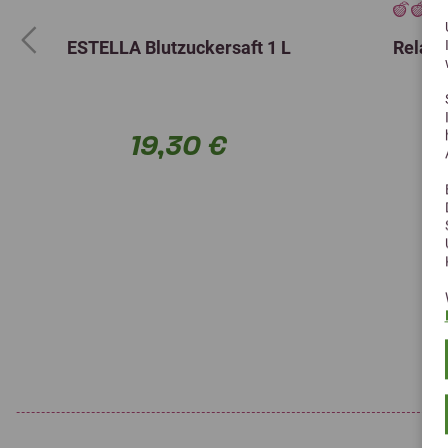
ESTELLA Blutzuckersaft 1 L
Relax 
Previous
19,30 €