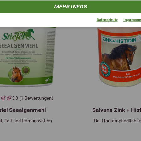
MEHR INFOS
Datenschutz
Impressu
5,0 (1 Bewertungen)
efel Seealgenmehl
Salvana Zink + Hist
ut, Fell und Immunsystem
Bei Hautempfindlichke