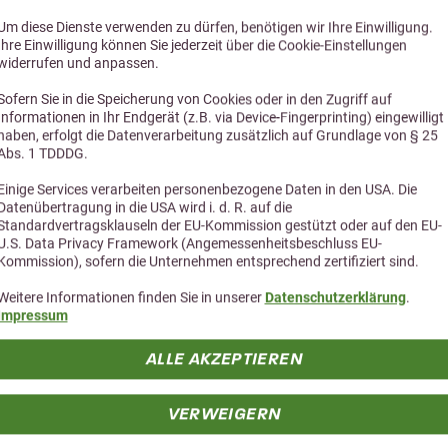
4,5 (25 Bewertungen)
5,0 (3 Bewe
Um diese Dienste verwenden zu dürfen, benötigen wir Ihre Einwilligung.
Ihre Einwilligung können Sie jederzeit über die Cookie-Einstellungen
BioCare Mückenmilch
Nature's Best Haut+H
widerrufen und anpassen.
Pferd 5L
Leckerli 1kg
Sofern Sie in die Speicherung von Cookies oder in den Zugriff auf
Informationen in Ihr Endgerät (z.B. via Device-Fingerprinting) eingewilligt
haben, erfolgt die Datenverarbeitung zusätzlich auf Grundlage von § 25
94,90 €
5,99 €
Abs. 1 TDDDG.
Einige Services verarbeiten personenbezogene Daten in den USA. Die
Datenübertragung in die USA wird i. d. R. auf die
Standardvertragsklauseln der EU-Kommission gestützt oder auf den EU-
U.S. Data Privacy Framework (Angemessenheitsbeschluss EU-
Kommission), sofern die Unternehmen entsprechend zertifiziert sind.
Weitere Informationen finden Sie in unserer
Datenschutzerklärung
.
Impressum
ALLE AKZEPTIEREN
Alternative Produkte
VERWEIGERN