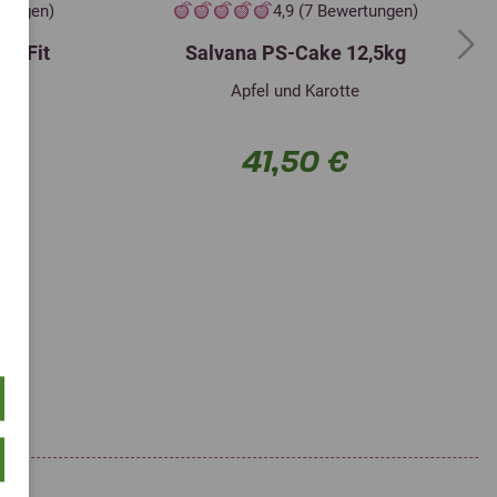
rtungen)
4,9 (7 Bewertungen)
uf Fit
Salvana PS-Cake 12,5kg
Next
Apfel und Karotte
41,50 €