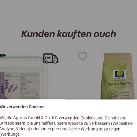
Gemäß den Anti-Doping- und Me
Vereinigung (FN) besteht bei 
Karenzzeit (von der letzten An
h.
Allgemeine Hinweise:
Kunden kauften auch
Bitte vor Gebrauch gut schütte
Kühl (< 25°C), frostfrei und lic
Stand 01/2025
Wir verwenden Cookies
Wir, die Agrobs GmbH & Co. KG verwenden Cookies und Dienste von
Drittanbietern, die uns helfen unsere Website zu verbessern (Webseiten-
Analyse, Videos) oder ihnen personalisierte Werbung anzuzeigen
(Werbung).