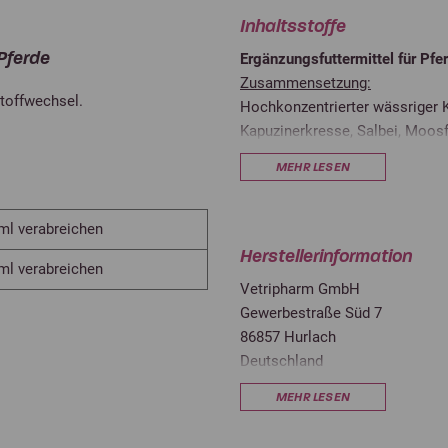
Inhaltsstoffe
Pferde
Ergänzungsfuttermittel für Pfe
Zusammensetzung:
stoffwechsel.
Hochkonzentrierter wässriger K
Kapuzinerkresse, Salbei, Moosf
MEHR LESEN
Analytische Bestandteile:
Rohprotein
 ml verabreichen
Rohfett
Herstellerinformation
 ml verabreichen
Vetripharm GmbH
Rohfaser
Gewerbestraße Süd 7
Rohasche
86857 Hurlach
Deutschland
Feuchtigkeit
info@vetripharm.de
MEHR LESEN
Um eine optimale Wirkung zu er
mindestens jedoch 3 Wochen, e