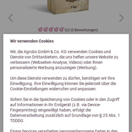
Previous
Next
5,0 (3 Bewertungen)
Nature's Best Stoffwechsel Fit Leckerli 1kg
Wir verwenden Cookies
Wir, die Agrobs GmbH & Co. KG verwenden Cookies und
5,99 €
Dienste von Drittanbietern, die uns helfen unsere Website zu
verbessern (Webseiten-Analyse, Videos) oder ihnen
personalisierte Werbung anzuzeigen (Werbung).
Um diese Dienste verwenden zu dürfen, benötigen wir Ihre
Einwilligung. Ihre Einwilligung können Sie jederzeit über die
Cookie-Einstellungen widerrufen und anpassen.
Sofern Sie in die Speicherung von Cookies oder in den Zugriff
auf Informationen in Ihr Endgerät (z.B. via Device-
Fingerprinting) eingewilligt haben, erfolgt die
Datenverarbeitung zusätzlich auf Grundlage von § 25 Abs. 1
TDDDG.
Alternative Produkte
Einige Services verarbeiten personenbezogene Daten in den