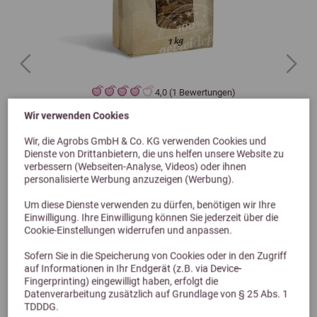
Previous
Next
4,0 (1 Bewertungen)
Wir verwenden Cookies
Nature´s Best Bronchial Fit Leckerli 1kg
Wir, die Agrobs GmbH & Co. KG verwenden Cookies und
5,99 €
Dienste von Drittanbietern, die uns helfen unsere Website zu
verbessern (Webseiten-Analyse, Videos) oder ihnen
personalisierte Werbung anzuzeigen (Werbung).
Um diese Dienste verwenden zu dürfen, benötigen wir Ihre
Einwilligung. Ihre Einwilligung können Sie jederzeit über die
Cookie-Einstellungen widerrufen und anpassen.
Sofern Sie in die Speicherung von Cookies oder in den Zugriff
auf Informationen in Ihr Endgerät (z.B. via Device-
Fingerprinting) eingewilligt haben, erfolgt die
Datenverarbeitung zusätzlich auf Grundlage von § 25 Abs. 1
TDDDG.