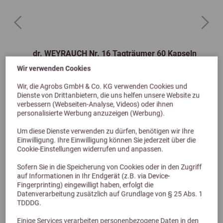
Previous
Next
dr. WEYRAUCH Nr. 16 Tagträumer 60 Kapseln
Human
Wir verwenden Cookies
Wir, die Agrobs GmbH & Co. KG verwenden Cookies und
24,00 €
Dienste von Drittanbietern, die uns helfen unsere Website zu
verbessern (Webseiten-Analyse, Videos) oder ihnen
personalisierte Werbung anzuzeigen (Werbung).
Um diese Dienste verwenden zu dürfen, benötigen wir Ihre
Einwilligung. Ihre Einwilligung können Sie jederzeit über die
Cookie-Einstellungen widerrufen und anpassen.
Sofern Sie in die Speicherung von Cookies oder in den Zugriff
auf Informationen in Ihr Endgerät (z.B. via Device-
Fingerprinting) eingewilligt haben, erfolgt die
Datenverarbeitung zusätzlich auf Grundlage von § 25 Abs. 1
TDDDG.
Alternative Produkte
Einige Services verarbeiten personenbezogene Daten in den