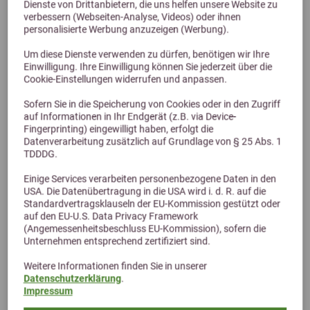
Dienste von Drittanbietern, die uns helfen unsere Website zu
verbessern (Webseiten-Analyse, Videos) oder ihnen
personalisierte Werbung anzuzeigen (Werbung).
Previous
Next
4,7 (6 Bewertungen)
Um diese Dienste verwenden zu dürfen, benötigen wir Ihre
Mühldorfer Pferdefutter iQ High-Fibre Landwiesen
Einwilligung. Ihre Einwilligung können Sie jederzeit über die
Cookie-Einstellungen widerrufen und anpassen.
Struktur-Plus 15kg
Sofern Sie in die Speicherung von Cookies oder in den Zugriff
auf Informationen in Ihr Endgerät (z.B. via Device-
Fingerprinting) eingewilligt haben, erfolgt die
30,79 €
Datenverarbeitung zusätzlich auf Grundlage von § 25 Abs. 1
TDDDG.
Einige Services verarbeiten personenbezogene Daten in den
USA. Die Datenübertragung in die USA wird i. d. R. auf die
Standardvertragsklauseln der EU-Kommission gestützt oder
auf den EU-U.S. Data Privacy Framework
(Angemessenheitsbeschluss EU-Kommission), sofern die
Unternehmen entsprechend zertifiziert sind.
Weitere Informationen finden Sie in unserer
Datenschutzerklärung
.
Impressum
Alternative Produkte