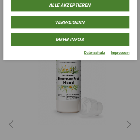
ALLE AKZEPTIEREN
VERWEIGERN
MEHR INFOS
Datenschutz
Impressum
Previous
Next