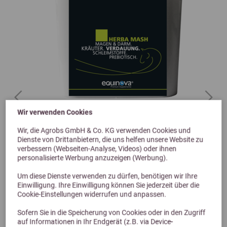
Previous
Next
Wir verwenden Cookies
Höveler Equinova Herba Mash 5 kg
Wir, die Agrobs GmbH & Co. KG verwenden Cookies und
Dienste von Drittanbietern, die uns helfen unsere Website zu
zur Unterstützung bei Darmproblemen
verbessern (Webseiten-Analyse, Videos) oder ihnen
personalisierte Werbung anzuzeigen (Werbung).
32,99 €
33,99 €
Um diese Dienste verwenden zu dürfen, benötigen wir Ihre
Einwilligung. Ihre Einwilligung können Sie jederzeit über die
Cookie-Einstellungen widerrufen und anpassen.
Sofern Sie in die Speicherung von Cookies oder in den Zugriff
auf Informationen in Ihr Endgerät (z.B. via Device-