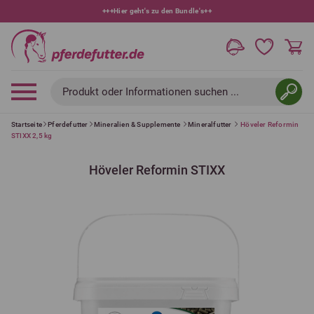
+++
Hier geht's zu den Bundle's
++
Produkt oder Informationen suchen ...
Startseite
Pferdefutter
Mineralien & Supplemente
Mineralfutter
Höveler Reformin
STIXX 2,5 kg
Höveler Reformin STIXX