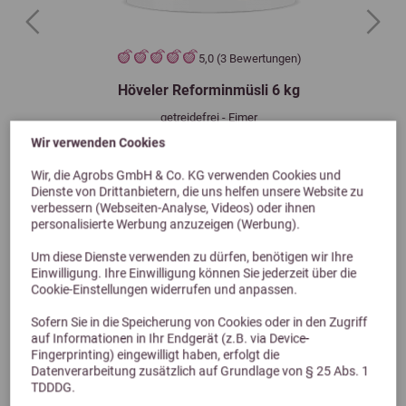
Previous
Next
5,0 (3 Bewertungen)
Höveler Reforminmüsli 6 kg
getreidefrei - Eimer
24,20 €
Wir verwenden Cookies
Wir, die Agrobs GmbH & Co. KG verwenden Cookies und
Dienste von Drittanbietern, die uns helfen unsere Website zu
verbessern (Webseiten-Analyse, Videos) oder ihnen
personalisierte Werbung anzuzeigen (Werbung).
Um diese Dienste verwenden zu dürfen, benötigen wir Ihre
Einwilligung. Ihre Einwilligung können Sie jederzeit über die
Cookie-Einstellungen widerrufen und anpassen.
Sofern Sie in die Speicherung von Cookies oder in den Zugriff
auf Informationen in Ihr Endgerät (z.B. via Device-
Fingerprinting) eingewilligt haben, erfolgt die
Alternative Produkte
Datenverarbeitung zusätzlich auf Grundlage von § 25 Abs. 1
TDDDG.