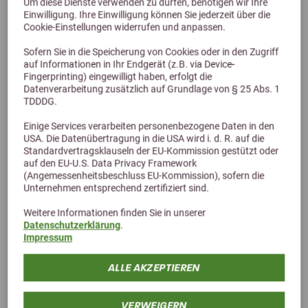
Um diese Dienste verwenden zu dürfen, benötigen wir Ihre
Einwilligung. Ihre Einwilligung können Sie jederzeit über die
Derby Muskel-Support 1L
Cookie-Einstellungen widerrufen und anpassen.
Sofern Sie in die Speicherung von Cookies oder in den Zugriff
auf Informationen in Ihr Endgerät (z.B. via Device-
50,29 €
Fingerprinting) eingewilligt haben, erfolgt die
Datenverarbeitung zusätzlich auf Grundlage von § 25 Abs. 1
TDDDG.
Einige Services verarbeiten personenbezogene Daten in den
USA. Die Datenübertragung in die USA wird i. d. R. auf die
Standardvertragsklauseln der EU-Kommission gestützt oder
auf den EU-U.S. Data Privacy Framework
(Angemessenheitsbeschluss EU-Kommission), sofern die
Unternehmen entsprechend zertifiziert sind.
Weitere Informationen finden Sie in unserer
Datenschutzerklärung
.
Impressum
Alternative Produkte
ALLE AKZEPTIEREN
VERWEIGERN