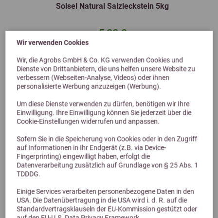
Solsel Natural Salzleckstein 5kg
5,99 €
Wir verwenden Cookies
Wir, die Agrobs GmbH & Co. KG verwenden Cookies und
Dienste von Drittanbietern, die uns helfen unsere Website zu
verbessern (Webseiten-Analyse, Videos) oder ihnen
personalisierte Werbung anzuzeigen (Werbung).
Um diese Dienste verwenden zu dürfen, benötigen wir Ihre
Einwilligung. Ihre Einwilligung können Sie jederzeit über die
Cookie-Einstellungen widerrufen und anpassen.
Sofern Sie in die Speicherung von Cookies oder in den Zugriff
auf Informationen in Ihr Endgerät (z.B. via Device-
Alternative Produkte
Fingerprinting) eingewilligt haben, erfolgt die
Datenverarbeitung zusätzlich auf Grundlage von § 25 Abs. 1
TDDDG.
Einige Services verarbeiten personenbezogene Daten in den
USA. Die Datenübertragung in die USA wird i. d. R. auf die
Standardvertragsklauseln der EU-Kommission gestützt oder
auf den EU-U.S. Data Privacy Framework