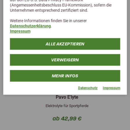
(Angemessenheitsbeschluss EU-Kommission), sofern die
Unternehmen entsprechend zertifiziert sind.
Weitere Informationen finden Sie in unserer
Datenschutzerklärung
.
Impressum
ALLE AKZEPTIEREN
VERWEIGERN
MEHR INFOS
Previous
Next
4,3 (3 Bewertungen)
Datenschutz
Impressum
Pavo E'lyte
Elektrolyte für Sportpferde
ab 42,99 €