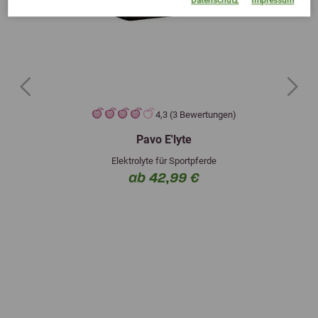
Datenschutz
Impressum
Previous
Next
4,3 (3 Bewertungen)
Pavo E'lyte
Elektrolyte für Sportpferde
ab 42,99 €