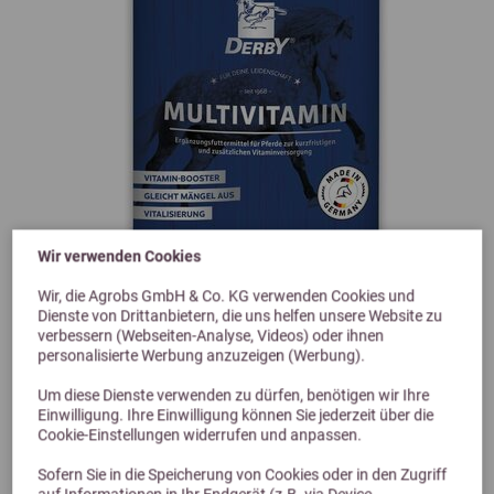
Wir verwenden Cookies
Previous
Next
Wir, die Agrobs GmbH & Co. KG verwenden Cookies und
Dienste von Drittanbietern, die uns helfen unsere Website zu
verbessern (Webseiten-Analyse, Videos) oder ihnen
Derby Multivitamin 700g
personalisierte Werbung anzuzeigen (Werbung).
Um diese Dienste verwenden zu dürfen, benötigen wir Ihre
19,79 €
Einwilligung. Ihre Einwilligung können Sie jederzeit über die
Cookie-Einstellungen widerrufen und anpassen.
Sofern Sie in die Speicherung von Cookies oder in den Zugriff
auf Informationen in Ihr Endgerät (z.B. via Device-