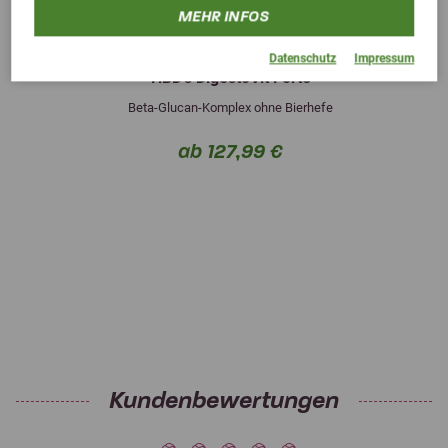
MEHR INFOS
Previous
Next
Datenschutz
Impressum
HBD's DigestoVit Forte
Beta-Glucan-Komplex ohne Bierhefe
ab 127,99 €
Kundenbewertungen