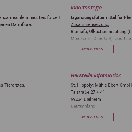
Inhaltsstoffe
endarmschleimhaut bei, fördert
Ergänzungsfuttermittel für Pfe
genen Darmflora.
Zusammensetzung:
Bierhefe, Ölkuchenmischung (L
Maiskeim-, Canolaöl), Obstfase
und β-Glucanen), Reiskleie, So
MEHR LESEN
Kollagenhydrolysat (niedermole
Erbsenflockenmehl, Seealgenmehl
Zichorien-Inulin, Sanddorn-Maz
Herstellerinformation
Inhaltsstoffe:
s Tierarztes.
St. Hippolyt Mühle Ebert GmbH
Rohprotein
Talstraße 27 + 41
69234 Dielheim
Rohfett
Deutschland
info@st-hippolyt.de
Rohfaser
MEHR LESEN
Rohasche