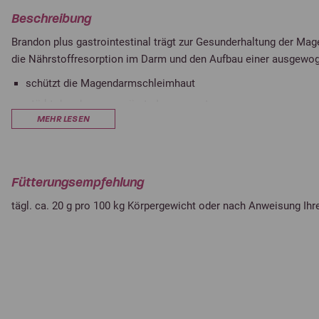
Beschreibung
Brandon plus gastrointestinal trägt zur Gesunderhaltung der Mag
die Nährstoffresorption im Darm und den Aufbau einer ausgewo
schützt die Magendarmschleimhaut
stärkt das darmassoziierte Immunsystem
MEHR LESEN
reichhaltig an hochwertigen Prä- und Probiotica
angereichert mit PSB®-Komplexen
pelletiert und schmackhaft
Fütterungsempfehlung
tägl. ca. 20 g pro 100 kg Körpergewicht oder nach Anweisung Ihre