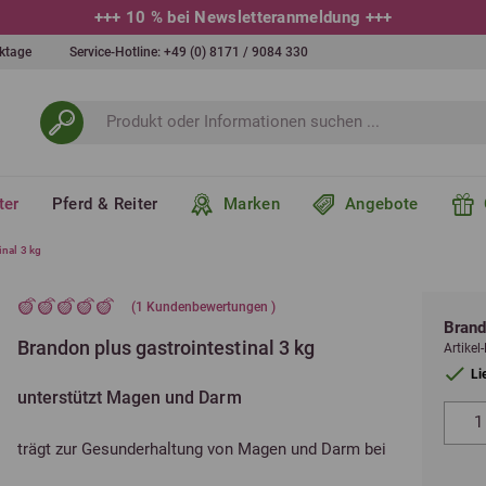
+++
10 % bei Newsletteranmeldung
+++
erktage
Service-Hotline:
+49 (0) 8171 / 9084 330
ter
Pferd & Reiter
Marken
Angebote
inal 3 kg
(
1
Kundenbewertungen )
Brand
Brandon plus gastrointestinal 3 kg
Artike
Li
unterstützt Magen und Darm
trägt zur Gesunderhaltung von Magen und Darm bei