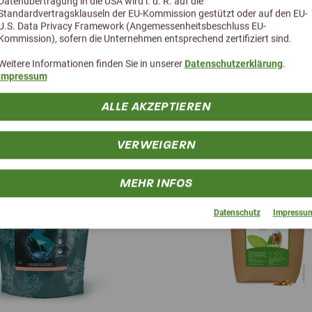
Datenübertragung in die USA wird i. d. R. auf die
Standardvertragsklauseln der EU-Kommission gestützt oder auf den EU-
U.S. Data Privacy Framework (Angemessenheitsbeschluss EU-
Kommission), sofern die Unternehmen entsprechend zertifiziert sind.
Weitere Informationen finden Sie in unserer
Datenschutzerklärung
.
Impressum
Alternative Produkte
ALLE AKZEPTIEREN
VERWEIGERN
MEHR INFOS
Datenschutz
Impressu