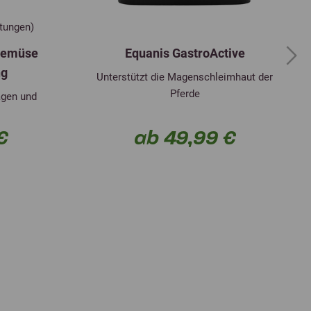
rtungen)
Gemüse
Equanis GastroActive
Next
ng
Unterstützt die Magenschleimhaut der
Pferde
agen und
€
ab 49,99 €