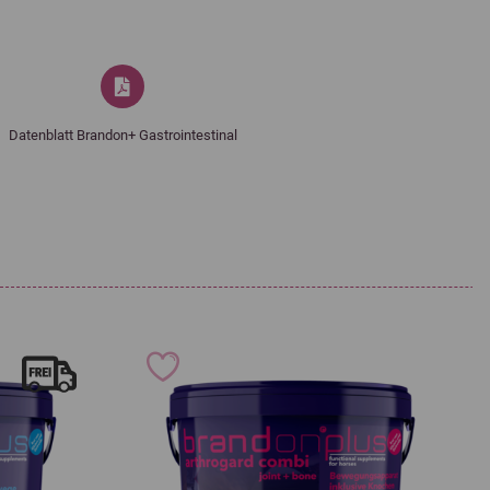
0,6 %
0,65 %
0,4 %
Datenblatt Brandon+ Gastrointestinal
0,15 %
tzstoffe:
600 mg
1 200 mg
600 mg
min
100 mcg
onohydrat 3b103 und
425 mg
t 3b108