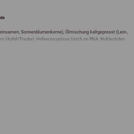
rde
einsamen, Sonnenblumenkerne), Ölmischung kaltgepresst (Lein-,
rn (Apfel/Traube), Hefeerzeugnisse (reich an RNA, Nukleotiden
jabohnen-Proteinkonzentrat (laktofermentiert), Malz-Hefe-Würze,
kular), Magnesiumfumarat/-acetat/-sulfat, Ingwer,
, Kurkuma, Essig, zertifizierte Pflanzenfutterkohle, Fenchel,
erat
22,0 %
16 %
10,0 %
7,0 %