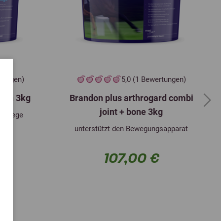
drat (fest) 3b607
1 017 mg
elat-Hydrat 3b506
65 mg
elat-Hydrat (fest)
52 mg
rtungen)
5,0 (1 Bewertungen)
t 3b302
80 mg
icum 3kg
Brandon plus arthrogard combi
Next
joint + bone 3kg
temwege
23 000 mg
unterstützt den Bewegungsapparat
 Ursprungs 1g568
230 mg
107,00 €