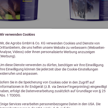
Zink als Glycin-Zinkchelat-Hy
Mangan als Glycin-Manganch
Kupfer als Kupfer(II)-Glycinch
3b413
Wir verwenden Cookies
3,8 (5 Bewertungen)
4,0 (1 Bewe
Cobalt als Cobalt(II)carbona
Wir, die Agrobs GmbH & Co. KG verwenden Cookies und Dienste von
on plus medigest 3kg
Brandon plus respirat
Drittanbietern, die uns helfen unsere Website zu verbessern (Webseiten-
Analyse, Videos) oder ihnen personalisierte Werbung anzuzeigen
Technologische Zusatzstoffe:
lle Hilfe bei Kotwasser
zur Unterstützung der A
(Werbung).
Flüssige Lecithine 1c322i
Um diese Dienste verwenden zu dürfen, benötigen wir Ihre Einwilligung.
Ihre Einwilligung können Sie jederzeit über die Cookie-Einstellungen
Klinoptilolith sedimentären
widerrufen und anpassen.
41,00 €
79,50 €
Stand 11/2024
Sofern Sie in die Speicherung von Cookies oder in den Zugriff auf
Informationen in Ihr Endgerät (z.B. via Device-Fingerprinting) eingewilligt
haben, erfolgt die Datenverarbeitung zusätzlich auf Grundlage von § 25
Abs. 1 TDDDG.
Einige Services verarbeiten personenbezogene Daten in den USA. Die