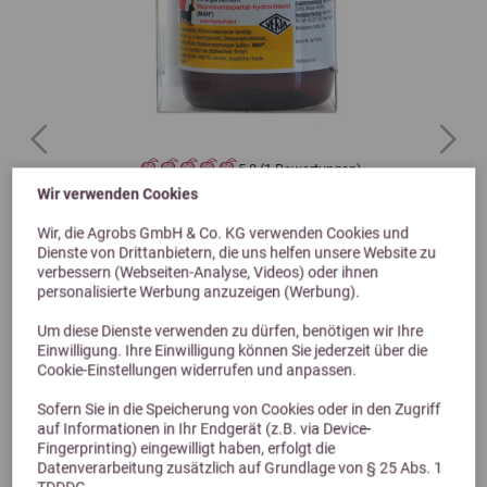
Previous
Next
5,0 (1 Bewertungen)
Wir verwenden Cookies
Nupafeed Stress-less 0,1L
Wir, die Agrobs GmbH & Co. KG verwenden Cookies und
Magnesium für Hunde
Dienste von Drittanbietern, die uns helfen unsere Website zu
verbessern (Webseiten-Analyse, Videos) oder ihnen
20,80 €
personalisierte Werbung anzuzeigen (Werbung).
Um diese Dienste verwenden zu dürfen, benötigen wir Ihre
Einwilligung. Ihre Einwilligung können Sie jederzeit über die
Cookie-Einstellungen widerrufen und anpassen.
Sofern Sie in die Speicherung von Cookies oder in den Zugriff
auf Informationen in Ihr Endgerät (z.B. via Device-
Fingerprinting) eingewilligt haben, erfolgt die
Datenverarbeitung zusätzlich auf Grundlage von § 25 Abs. 1