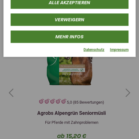
ALLE AKZEPTIEREN
VERWEIGERN
MEHR INFOS
Datenschutz
Impressum
Previous
Next
5,0 (85 Bewertungen)
Agrobs Alpengrün Seniormüsli
Für Pferde mit Zahnproblemen
ab 15,20 €