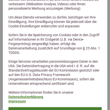
verbessern (Webseiten-Analyse, Videos) oder ihnen
Höveler PUR.MASH 15 kg
personalisierte Werbung anzuzeigen (Werbung).
getreide- und melassefreies Mash für Pferde
Um diese Dienste verwenden zu dürfen, benötigen wir Ihre
Einwilligung. Ihre Einwilligung können Sie jederzeit über die
33,60 €
Cookie-Einstellungen widerrufen und anpassen.
Sofern Sie in die Speicherung von Cookies oder in den Zugriff
auf Informationen in Ihr Endgerät (z.B. via Device-
Fingerprinting) eingewilligt haben, erfolgt die
Datenverarbeitung zusätzlich auf Grundlage von § 25 Abs. 1
TDDDG.
Einige Services verarbeiten personenbezogene Daten in den
USA. Die Datenübertragung in die USA wird i. d. R. auf die
Standardvertragsklauseln der EU-Kommission gestützt oder
auf den EU-U.S. Data Privacy Framework
(Angemessenheitsbeschluss EU-Kommission), sofern die
Alternative Produkte
Unternehmen entsprechend zertifiziert sind.
Weitere Informationen finden Sie in unserer
Datenschutzerklärung
.
Impressum