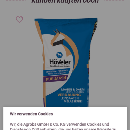
Kunden kauften auch
Wir verwenden Cookies
Previous
Next
Wir, die Agrobs GmbH & Co. KG verwenden Cookies und
5,0 (9 Bewertungen)
Dienste von Drittanbietern, die uns helfen unsere Website zu