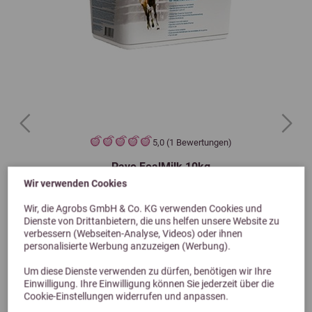
Previous
Next
5,0 (1 Bewertungen)
Pavo FoalMilk 10kg
Wir verwenden Cookies
Alternative zur Stutenmilch
Wir, die Agrobs GmbH & Co. KG verwenden Cookies und
72,99 €
Dienste von Drittanbietern, die uns helfen unsere Website zu
verbessern (Webseiten-Analyse, Videos) oder ihnen
personalisierte Werbung anzuzeigen (Werbung).
Um diese Dienste verwenden zu dürfen, benötigen wir Ihre
Einwilligung. Ihre Einwilligung können Sie jederzeit über die
Cookie-Einstellungen widerrufen und anpassen.