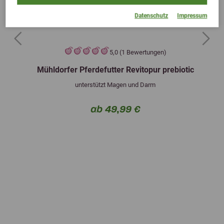
Datenschutz
Impressum
Previous
Next
5,0 (1 Bewertungen)
Mühldorfer Pferdefutter Revitopur prebiotic
unterstützt Magen und Darm
ab 49,99 €