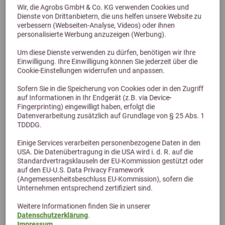
Wir, die Agrobs GmbH & Co. KG verwenden Cookies und
Previous
Next
Dienste von Drittanbietern, die uns helfen unsere Website zu
verbessern (Webseiten-Analyse, Videos) oder ihnen
personalisierte Werbung anzuzeigen (Werbung).
Marstall Wiesen-Chips 20kg
Um diese Dienste verwenden zu dürfen, benötigen wir Ihre
Einwilligung. Ihre Einwilligung können Sie jederzeit über die
Cookie-Einstellungen widerrufen und anpassen.
22,90 €
Sofern Sie in die Speicherung von Cookies oder in den Zugriff
auf Informationen in Ihr Endgerät (z.B. via Device-
Fingerprinting) eingewilligt haben, erfolgt die
Datenverarbeitung zusätzlich auf Grundlage von § 25 Abs. 1
TDDDG.
Einige Services verarbeiten personenbezogene Daten in den
USA. Die Datenübertragung in die USA wird i. d. R. auf die
Standardvertragsklauseln der EU-Kommission gestützt oder
auf den EU-U.S. Data Privacy Framework
(Angemessenheitsbeschluss EU-Kommission), sofern die
Unternehmen entsprechend zertifiziert sind.
Alternative Produkte
Weitere Informationen finden Sie in unserer
Datenschutzerklärung
.
Impressum