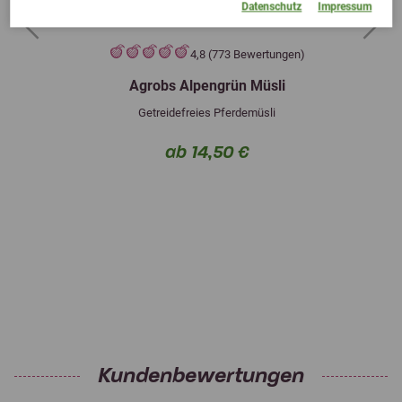
Datenschutz
Impressum
Previous
Next
4,8 (773 Bewertungen)
Agrobs Alpengrün Müsli
Getreidefreies Pferdemüsli
ab 14,50 €
Kundenbewertungen