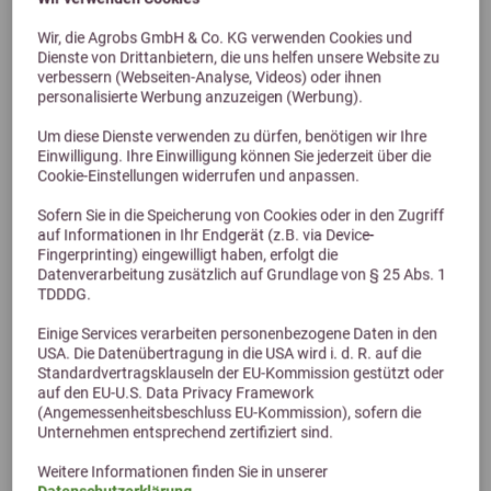
Wir, die Agrobs GmbH & Co. KG verwenden Cookies und
Dienste von Drittanbietern, die uns helfen unsere Website zu
Previous
Next
verbessern (Webseiten-Analyse, Videos) oder ihnen
personalisierte Werbung anzuzeigen (Werbung).
5,0 (1 Bewertungen)
Um diese Dienste verwenden zu dürfen, benötigen wir Ihre
Höveler Equinova Hyalathron Liquid 1L
Einwilligung. Ihre Einwilligung können Sie jederzeit über die
Cookie-Einstellungen widerrufen und anpassen.
Sofern Sie in die Speicherung von Cookies oder in den Zugriff
59,99 €
auf Informationen in Ihr Endgerät (z.B. via Device-
Fingerprinting) eingewilligt haben, erfolgt die
Datenverarbeitung zusätzlich auf Grundlage von § 25 Abs. 1
TDDDG.
Einige Services verarbeiten personenbezogene Daten in den
USA. Die Datenübertragung in die USA wird i. d. R. auf die
Standardvertragsklauseln der EU-Kommission gestützt oder
auf den EU-U.S. Data Privacy Framework
(Angemessenheitsbeschluss EU-Kommission), sofern die
Unternehmen entsprechend zertifiziert sind.
Weitere Informationen finden Sie in unserer
Datenschutzerklärung
.