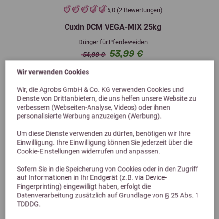
5,0 (2 Bewertungen)
Cuxin DCM VEGA-MIX 25kg
Dünger für Pferdeweiden
53,99 €
54,99 €
Wir verwenden Cookies
Wir, die Agrobs GmbH & Co. KG verwenden Cookies und
Dienste von Drittanbietern, die uns helfen unsere Website zu
verbessern (Webseiten-Analyse, Videos) oder ihnen
personalisierte Werbung anzuzeigen (Werbung).
Um diese Dienste verwenden zu dürfen, benötigen wir Ihre
Einwilligung. Ihre Einwilligung können Sie jederzeit über die
Cookie-Einstellungen widerrufen und anpassen.
Sofern Sie in die Speicherung von Cookies oder in den Zugriff
Alternative Produkte
auf Informationen in Ihr Endgerät (z.B. via Device-
Fingerprinting) eingewilligt haben, erfolgt die
Datenverarbeitung zusätzlich auf Grundlage von § 25 Abs. 1
TDDDG.