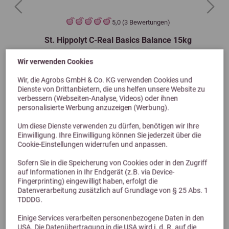
Previous
Next
5,0 (3 Bewertungen)
St. Hippolyt C-Real Basics Balance 15kg
Wir verwenden Cookies
16,50 €
Wir, die Agrobs GmbH & Co. KG verwenden Cookies und
Dienste von Drittanbietern, die uns helfen unsere Website zu
verbessern (Webseiten-Analyse, Videos) oder ihnen
personalisierte Werbung anzuzeigen (Werbung).
Um diese Dienste verwenden zu dürfen, benötigen wir Ihre
Einwilligung. Ihre Einwilligung können Sie jederzeit über die
Cookie-Einstellungen widerrufen und anpassen.
Sofern Sie in die Speicherung von Cookies oder in den Zugriff
auf Informationen in Ihr Endgerät (z.B. via Device-
Fingerprinting) eingewilligt haben, erfolgt die
Datenverarbeitung zusätzlich auf Grundlage von § 25 Abs. 1
TDDDG.
Alternative Produkte
Einige Services verarbeiten personenbezogene Daten in den
USA. Die Datenübertragung in die USA wird i. d. R. auf die