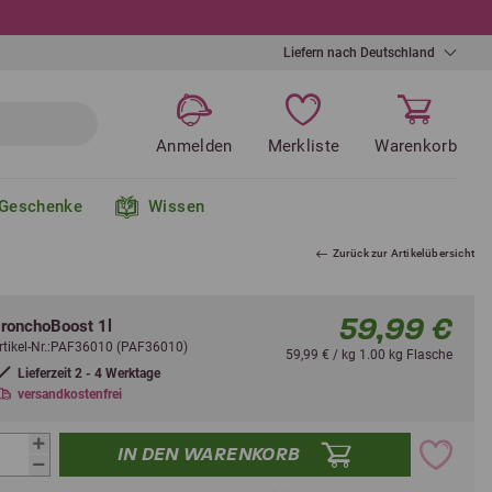
Liefern nach Deutschland
Anmelden
Merkliste
Warenkorb
Geschenke
Wissen
Zurück zur Artikelübersicht
59,99 €
ronchoBoost 1l
rtikel-Nr.:PAF36010 (PAF36010)
59,99 € / kg 1.00 kg Flasche
Lieferzeit 2 - 4 Werktage
versandkostenfrei
IN DEN WARENKORB