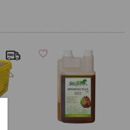
2.500 mg
e)
3.750 mg
ita)
5.000 mg
L)
6.250 mg