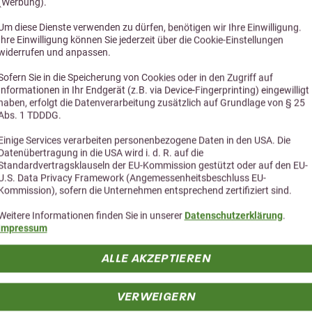
(Werbung).
5,0 (23 Bewertungen)
5,0 (7 Bewe
Um diese Dienste verwenden zu dürfen, benötigen wir Ihre Einwilligung.
r Kräuter Müsli 20kg
Marstall Leinsnack
Ihre Einwilligung können Sie jederzeit über die Cookie-Einstellungen
widerrufen und anpassen.
eies Müsli mit Kräutern für
Belohnungsriegel mit Lein
Pferde
Pferde
Sofern Sie in die Speicherung von Cookies oder in den Zugriff auf
Informationen in Ihr Endgerät (z.B. via Device-Fingerprinting) eingewilligt
haben, erfolgt die Datenverarbeitung zusätzlich auf Grundlage von § 25
29,59 €
35,35 €
Abs. 1 TDDDG.
Einige Services verarbeiten personenbezogene Daten in den USA. Die
Datenübertragung in die USA wird i. d. R. auf die
Standardvertragsklauseln der EU-Kommission gestützt oder auf den EU-
U.S. Data Privacy Framework (Angemessenheitsbeschluss EU-
Kommission), sofern die Unternehmen entsprechend zertifiziert sind.
Weitere Informationen finden Sie in unserer
Datenschutzerklärung
.
Impressum
ALLE AKZEPTIEREN
Alternative Produkte
VERWEIGERN