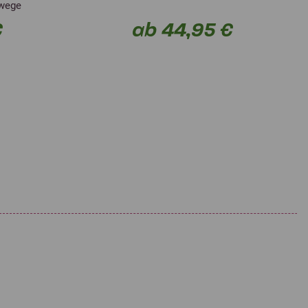
mwege
€
ab 44,95 €