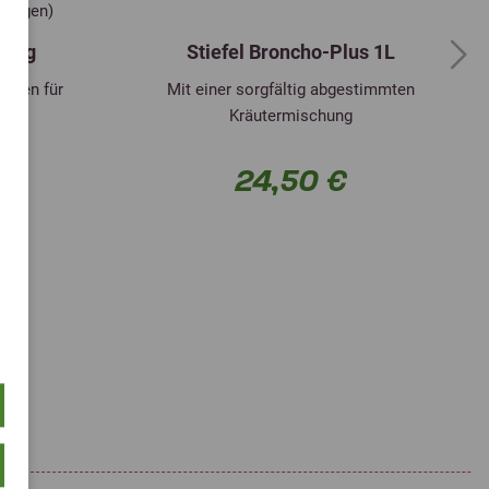
rtungen)
 5kg
Stiefel Broncho-Plus 1L
Next
samen für
Mit einer sorgfältig abgestimmten
Kräutermischung
24,50 €