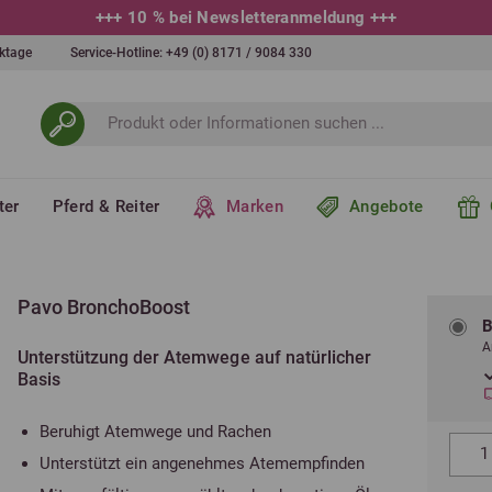
+++
10 % bei Newsletteranmeldung
+++
erktage
Service-Hotline:
+49 (0) 8171 / 9084 330
ter
Pferd & Reiter
Marken
Angebote
Pavo BronchoBoost
B
A
Unterstützung der Atemwege auf natürlicher
Basis
Beruhigt Atemwege und Rachen
Unterstützt ein angenehmes Atemempfinden