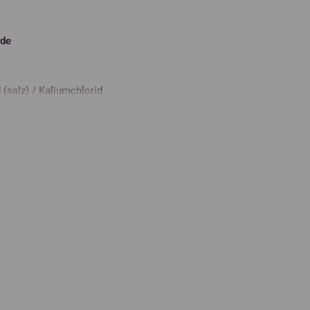
rde
 (salz) / Kaliumchlorid
0 MJ/kg
Natrium
0.1 %
Magnesium
0.1 %
Feuchtigkeit
93.4 %
Calcium
0.2 %