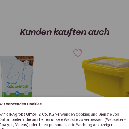
Phosphor
0.2 %
Spurenelemente pro kg
Kunden kauften auch
Anis-Öl (Pimpinella anisum)
messen und mit Kraftfutter
Oregano-Öl (Origanum vulgar
Pfefferminz-Öl (Mentha piper
 zur empfohlenen Menge im
Thymianöl (Thymus vulgaris 
Stand 07/2026
Wir verwenden Cookies
Wir, die Agrobs GmbH & Co. KG verwenden Cookies und Dienste von
Drittanbietern, die uns helfen unsere Website zu verbessern (Webseiten-
Analyse, Videos) oder ihnen personalisierte Werbung anzuzeigen