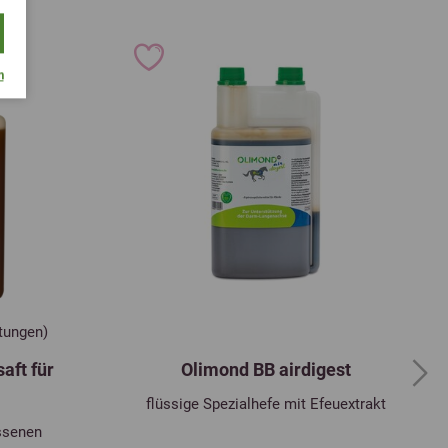
m
rtungen)
aft für
Olimond BB airdigest
Next
flüssige Spezialhefe mit Efeuextrakt
ssenen