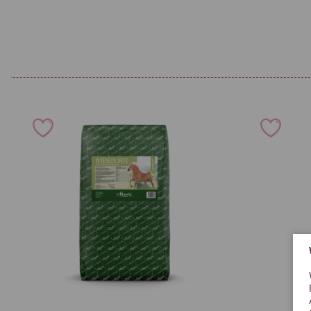
Pony (300 kg): 15 ml
Horse (600 kg): 30 ml
Anwendungshinweise:
Mit der Dosierfunktion auf der Flasche die empfohlene Menge ab
oder Mash mischen.
Für zusätzliche Unterstützung:
10–15 Sprühstöße täglich über das Raufutter geben (zusätzlich
Futter).