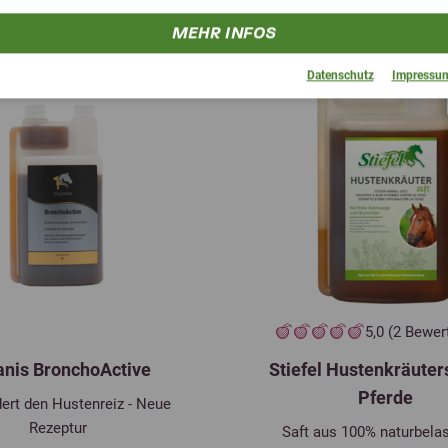
MEHR INFOS
Datenschutz
Impressu
5,0 (2 Bewe
anis BronchoActive
Stiefel Hustenkräuters
Pferde
ert den Hustenreiz - Neue
Rezeptur
Saft aus 100% naturbela