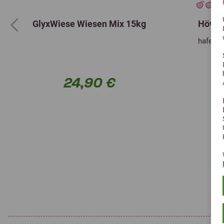
GlyxWiese Wiesen Mix 15kg
Hövele
Previous
haferfr
24,90 €