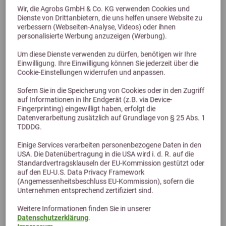
Wir, die Agrobs GmbH & Co. KG verwenden Cookies und
Dienste von Drittanbietern, die uns helfen unsere Website zu
verbessern (Webseiten-Analyse, Videos) oder ihnen
Previous
Next
personalisierte Werbung anzuzeigen (Werbung).
Um diese Dienste verwenden zu dürfen, benötigen wir Ihre
Einwilligung. Ihre Einwilligung können Sie jederzeit über die
ZEDAN® Natürlicher Mähnenglanz 500 ml
Cookie-Einstellungen widerrufen und anpassen.
Sofern Sie in die Speicherung von Cookies oder in den Zugriff
15,71 €
20,95 €
auf Informationen in Ihr Endgerät (z.B. via Device-
Fingerprinting) eingewilligt haben, erfolgt die
Datenverarbeitung zusätzlich auf Grundlage von § 25 Abs. 1
TDDDG.
Einige Services verarbeiten personenbezogene Daten in den
USA. Die Datenübertragung in die USA wird i. d. R. auf die
Standardvertragsklauseln der EU-Kommission gestützt oder
auf den EU-U.S. Data Privacy Framework
(Angemessenheitsbeschluss EU-Kommission), sofern die
Unternehmen entsprechend zertifiziert sind.
Weitere Informationen finden Sie in unserer
Datenschutzerklärung
.
Alternative Produkte