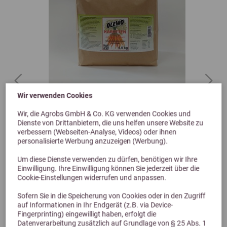
Previous
Next
Wir verwenden Cookies
5,0 (4 Bewertungen)
Wir, die Agrobs GmbH & Co. KG verwenden Cookies und
Olewo Karotten Pellets 25kg
Dienste von Drittanbietern, die uns helfen unsere Website zu
verbessern (Webseiten-Analyse, Videos) oder ihnen
mit Öl für Pferde
personalisierte Werbung anzuzeigen (Werbung).
92,50 €
Um diese Dienste verwenden zu dürfen, benötigen wir Ihre
Einwilligung. Ihre Einwilligung können Sie jederzeit über die
Cookie-Einstellungen widerrufen und anpassen.
Sofern Sie in die Speicherung von Cookies oder in den Zugriff
auf Informationen in Ihr Endgerät (z.B. via Device-
Fingerprinting) eingewilligt haben, erfolgt die
Datenverarbeitung zusätzlich auf Grundlage von § 25 Abs. 1