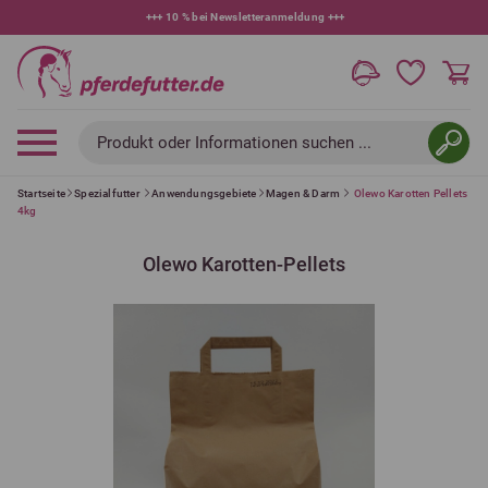
+++
10 % bei Newsletteranmeldung
+++
Produkt oder Informationen suchen ...
Startseite
Spezialfutter
Anwendungsgebiete
Magen & Darm
Olewo Karotten Pellets
4kg
Olewo Karotten-Pellets