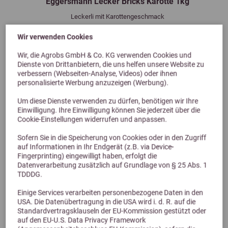
Eggersmann Lecker Bricks Karotte 1kg
Leckerli mit Karottengeschmack
4,99 €
Wir verwenden Cookies
Wir, die Agrobs GmbH & Co. KG verwenden Cookies und
Dienste von Drittanbietern, die uns helfen unsere Website zu
verbessern (Webseiten-Analyse, Videos) oder ihnen
personalisierte Werbung anzuzeigen (Werbung).
Um diese Dienste verwenden zu dürfen, benötigen wir Ihre
Einwilligung. Ihre Einwilligung können Sie jederzeit über die
Cookie-Einstellungen widerrufen und anpassen.
Sofern Sie in die Speicherung von Cookies oder in den Zugriff
auf Informationen in Ihr Endgerät (z.B. via Device-
Alternative Produkte
Fingerprinting) eingewilligt haben, erfolgt die
Datenverarbeitung zusätzlich auf Grundlage von § 25 Abs. 1
TDDDG.
Einige Services verarbeiten personenbezogene Daten in den
USA. Die Datenübertragung in die USA wird i. d. R. auf die
Standardvertragsklauseln der EU-Kommission gestützt oder
auf den EU-U.S. Data Privacy Framework