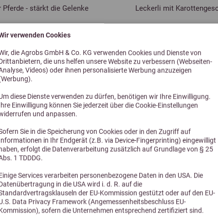
r Pferde - stärkt die Gelenke
Leckerli mit Karottenge
20,80 €
4,99 €
Wir verwenden Cookies
Wir, die Agrobs GmbH & Co. KG verwenden Cookies und Dienste von
Drittanbietern, die uns helfen unsere Website zu verbessern (Webseiten-
Analyse, Videos) oder ihnen personalisierte Werbung anzuzeigen
(Werbung).
Um diese Dienste verwenden zu dürfen, benötigen wir Ihre Einwilligung.
Ihre Einwilligung können Sie jederzeit über die Cookie-Einstellungen
widerrufen und anpassen.
Sofern Sie in die Speicherung von Cookies oder in den Zugriff auf
Informationen in Ihr Endgerät (z.B. via Device-Fingerprinting) eingewilligt
haben, erfolgt die Datenverarbeitung zusätzlich auf Grundlage von § 25
Abs. 1 TDDDG.
Alternative Produkte
Einige Services verarbeiten personenbezogene Daten in den USA. Die
Datenübertragung in die USA wird i. d. R. auf die
Standardvertragsklauseln der EU-Kommission gestützt oder auf den EU-
U.S. Data Privacy Framework (Angemessenheitsbeschluss EU-
Kommission), sofern die Unternehmen entsprechend zertifiziert sind.