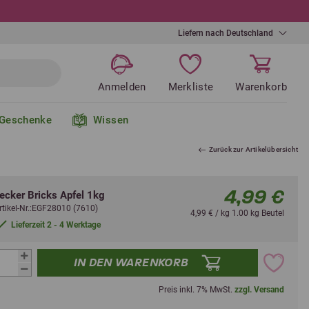
+++
Hier geht's zu den Bundle's
++
Liefern nach Deutschland
Anmelden
Merkliste
Warenkorb
Geschenke
Wissen
Zurück zur Artikelübersicht
4,99 €
ecker Bricks Apfel 1kg
rtikel-Nr.:EGF28010 (7610)
4,99 € / kg 1.00 kg Beutel
Lieferzeit 2 - 4 Werktage
IN DEN WARENKORB
Preis inkl. 7% MwSt.
zzgl. Versand