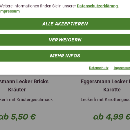
Weitere Informationen finden Sie in unserer
Datenschutzerklärung
.
Impressum
ALLE AKZEPTIEREN
VERWEIGERN
MEHR INFOS
Datenschutz
Impressu
4,9 (9 Bewertungen)
5,0 (4 Bewe
smann Lecker Bricks
Eggersmann Lecker 
Kräuter
Karotte
kerli mit Kräutergeschmack
Leckerli mit Karottenge
ab 5,50 €
ab 4,99 