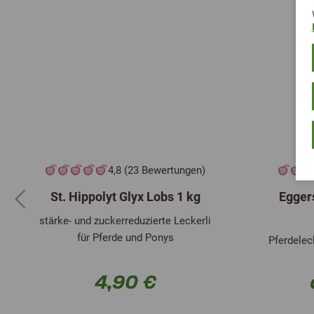
4,8 (23 Bewertungen)
St. Hippolyt Glyx Lobs 1 kg
Egger
Previous
stärke- und zuckerreduzierte Leckerli
für Pferde und Ponys
Pferdelec
4,90 €