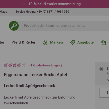
erktage
Service-Hotline:
+49 (0) 8171 / 9084 330
ter
Pferd & Reiter
Marken
Angebote
(
4
Kundenbewertungen )
L
A
Eggersmann Lecker Bricks Apfel
Leckerli mit Apfelgeschmack
Leckerli mit Apfelgeschmack zur Belohnung
zwischendurch