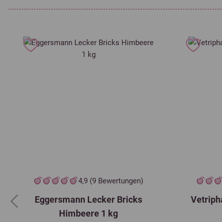
Zusatzstoffe je kg:
Propionsäure aus Calciumpropionat (1a282) TZ; 2.747,00 mg
TZ = Technologische Zusatzstoffe
Stand 01/2025
4,9 (9 Bewertungen)
Eggersmann Lecker Bricks
Vetrip
Previous
Himbeere 1 kg