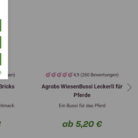
m
rtungen)
4,9 (260 Bewertungen)
Bricks
Agrobs WiesenBussi Leckerli für
Next
Pferde
schmack
Ein Bussi für das Pferd
€
ab 5,20 €