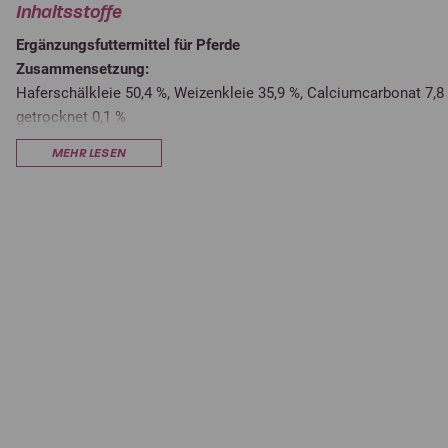
Inhaltsstoffe
Ergänzungsfuttermittel für Pferde
Zusammensetzung:
Haferschälkleie 50,4 %, Weizenkleie 35,9 %, Calciumcarbonat 7,8
getrocknet 0,1 %
MEHR LESEN
Analytische Bestandteile und Gehalte:
Rohprotein
9,00 %
Natrium
Rohfett
3,00 %
Verdauliches Rohprotein (vRp
Rohfaser
15,80 %
Dünndarmverd. Rohprotein (p
Rohasche
13,00 %
Verdauliche Energie (MJ DE)
Calcium
3,00 %
Umsetzbare Energie (MJ ME)
Phosphor
0,50 %