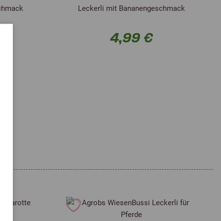
schmack
Leckerli mit Bananengeschmack
4,99 €