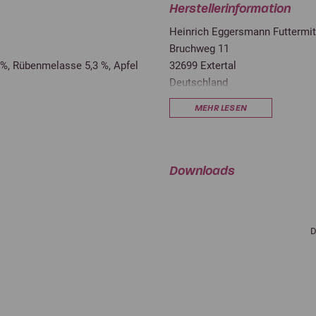
Herstellerinformation
Heinrich Eggersmann Futtermi
Bruchweg 11
 %, Rübenmelasse 5,3 %, Apfel
32699 Extertal
Deutschland
info@eggersmann.info
MEHR LESEN
0,07 %
Downloads
)
73,2 g/kg
cvRp)
57,9 g/kg
9,0 MJ/kg
D
8,0 MJ/kg