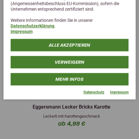
(Angemessenheitsbeschluss EU-Kommission), sofern die
Unternehmen entsprechend zertifiziert sind.
Weitere Informationen finden Sie in unserer
Datenschutzerklärung
.
Impressum
ALLE AKZEPTIEREN
VERWEIGERN
MEHR INFOS
Previous
Next
Datenschutz
Impressum
5,0 (4 Bewertungen)
Eggersmann Lecker Bricks Karotte
Leckerli mit Karottengeschmack
ab 4,99 €