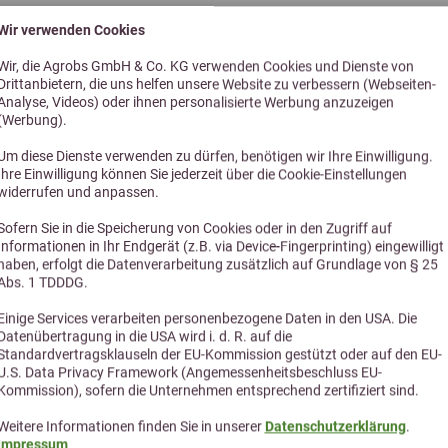
Wir verwenden Cookies
Wir, die Agrobs GmbH & Co. KG verwenden Cookies und Dienste von
Drittanbietern, die uns helfen unsere Website zu verbessern (Webseiten-
Analyse, Videos) oder ihnen personalisierte Werbung anzuzeigen
(Werbung).
Um diese Dienste verwenden zu dürfen, benötigen wir Ihre Einwilligung.
Ihre Einwilligung können Sie jederzeit über die Cookie-Einstellungen
widerrufen und anpassen.
Alternative Produkte
Sofern Sie in die Speicherung von Cookies oder in den Zugriff auf
Informationen in Ihr Endgerät (z.B. via Device-Fingerprinting) eingewilligt
haben, erfolgt die Datenverarbeitung zusätzlich auf Grundlage von § 25
Abs. 1 TDDDG.
Einige Services verarbeiten personenbezogene Daten in den USA. Die
Datenübertragung in die USA wird i. d. R. auf die
Standardvertragsklauseln der EU-Kommission gestützt oder auf den EU-
U.S. Data Privacy Framework (Angemessenheitsbeschluss EU-
Kommission), sofern die Unternehmen entsprechend zertifiziert sind.
Weitere Informationen finden Sie in unserer
Datenschutzerklärung
.
Impressum