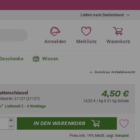
Liefern nach Deutschland
Anmelden
Merkliste
Warenkorb
Geschenke
Wissen
Zurück zur Artikelübersicht
4,50 €
utterschüssel
rtikel-Nr.:21127 (21127)
14,52 € / kg 0.31 kg Schale
Lieferzeit 2 - 4 Werktage
IN DEN WARENKORB
Preis inkl. 19% MwSt.
zzgl. Versand