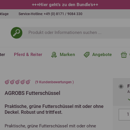
+++
Hier geht's zu den Bundle's
++
erktage
Service-Hotline:
+49 (0) 8171 / 9084 330
ter
Pferd & Reiter
Marken
Angebote
(
9
Kundenbewertungen )
F
A
AGROBS Futterschüssel
Praktische, grüne Futterschüssel mit oder ohne
Deckel. Robust und trittfest.
Praktische, grüne Futterschüssel mit oder ohne