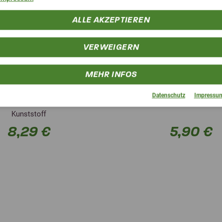
ALLE AKZEPTIEREN
VERWEIGERN
4,9 (17 Bewertungen)
lexible Futterschüssel
pferdefutter.de M
MEHR INFOS
grün 17l
Futterschüssel mit Dec
Datenschutz
Impressu
blen und lebensmittelechten
Kleine Futterschüss
Kunststoff
8,29 €
5,90 €