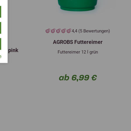
4,4 (5 Bewertungen)
ini
AGROBS Futtereimer
kel pink
Futtereimer 12 l grün
m
el
ab 6,99 €