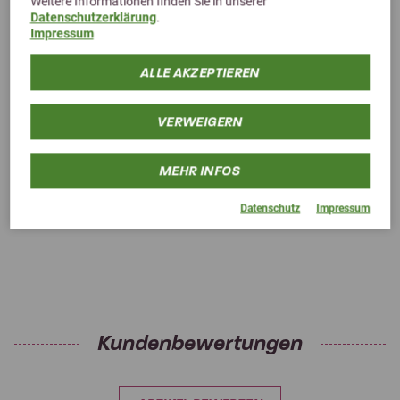
Weitere Informationen finden Sie in unserer
Previous
Next
Datenschutzerklärung
.
5,0 (1 Bewertungen)
Impressum
Cuxin DCM ECO-Kalk Pro 25kg
ALLE AKZEPTIEREN
Spezialkalk mit hohem Magnesiumanteil für Pferdeweiden
24,99 €
VERWEIGERN
MEHR INFOS
Datenschutz
Impressum
Kundenbewertungen