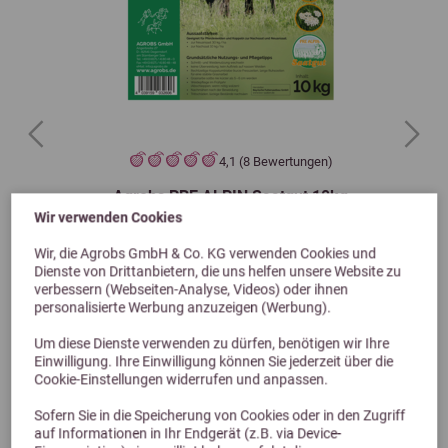
Previous
Next
4,1 (8 Bewertungen)
Agrobs PRE ALPIN Saatgut 10kg
Wir verwenden Cookies
Bestes Saatgut für die Pferdekoppel
Wir, die Agrobs GmbH & Co. KG verwenden Cookies und
Dienste von Drittanbietern, die uns helfen unsere Website zu
102,75 €
verbessern (Webseiten-Analyse, Videos) oder ihnen
personalisierte Werbung anzuzeigen (Werbung).
Um diese Dienste verwenden zu dürfen, benötigen wir Ihre
Einwilligung. Ihre Einwilligung können Sie jederzeit über die
Cookie-Einstellungen widerrufen und anpassen.
Sofern Sie in die Speicherung von Cookies oder in den Zugriff
auf Informationen in Ihr Endgerät (z.B. via Device-