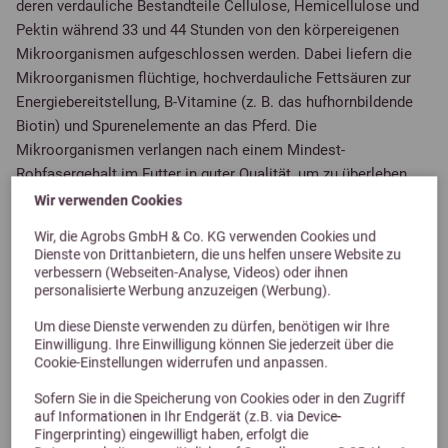
deren verdauliche Bestandteile Cellulose, Hemicellulose und
Pektin während 33 und 44 Stunden von den körpereigenen
Mikroorganismen aufgeschlossen werden. Dabei liefern die
Mikroorganismen flüchtige, hochverdauliche Fettsäuren zur
Energiebereitstellung, B-Vitamine (z. B. das hufhornbildende
Biotin) und Spurenelemente an das Pferd. Die
Mikroorganismen verlangen nach einem Mindest-
Rohfasergehalt im Futter in guter Qualität, um zu überleben.
Durch Störungen des biologischen Gleichgewichts im
Wir verwenden Cookies
Dickdarm wird die Gesundheit des Pferdes nachhaltig
Wir, die Agrobs GmbH & Co. KG verwenden Cookies und
beeinflusst. Nachteile einer zu stärkebetonten Fütterung
Dienste von Drittanbietern, die uns helfen unsere Website zu
verbessern (Webseiten-Analyse, Videos) oder ihnen
personalisierte Werbung anzuzeigen (Werbung).
Bei einer sehr getreidelastigen Fütterung, bei der die Stärke
nicht vollständig im Dünndarm verdaut wird und ein Teil
Um diese Dienste verwenden zu dürfen, benötigen wir Ihre
Reststärke in den Dickdarm gelangt, wird das Gleichgewicht
Einwilligung. Ihre Einwilligung können Sie jederzeit über die
Cookie-Einstellungen widerrufen und anpassen.
der Mikroorganismen verschoben. Die Gasbildung wird erhöht
und führt beim Pferd zu Blähungen. Die im Falle eines
Sofern Sie in die Speicherung von Cookies oder in den Zugriff
Stärkeüberschusses entstehende Bildung von Säuren, die den
auf Informationen in Ihr Endgerät (z.B. via Device-
Fingerprinting) eingewilligt haben, erfolgt die
Blinddarm übersäuern, führt zu Verspannungen und