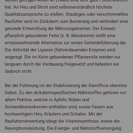
seinen geringen Anteil an Eiweiß eine sehr gute Pufferfunktion
hat. An Heu und Stroh sind selbstverständlich höchste
Qualitätsansprüche zu stellen. Staubiges oder verschimmeltes
Raufutter wird im Dickdarm zum Bumerang und verhindert eine
gesunde Entwicklung der Mikroorganismen. Der Einsatz
pflanzlich gebundener Fette (z. B. Maiskeime) stellt eine
ernstzunehmende Alternative zur reinen Getreidefütterung dar.
Die Aktivität der Lipasen (fettverdauenden Enzyme) wird
angeregt. Die im Keim gebundenen Pflanzenöle werden nur
langsam durch die Verdauung freigesetzt und belasten sie
dadurch nicht.
Bei der Fütterung ist die Stabilisierung der Darmflora oberstes
Gebot. Zu den dickdarmspezifischen Nährstoffen gehören vor
allem Pektine, welche in Äpfeln, Rüben und
Sonnenblumenkernen enthalten sind, sowie Fasern aus
hochwertigem Heu, Kräutern und Schalen. Mit der
Raufutterverwertung steigt die Vitaminsynthese, sowie die
Resorptionsleistung. Die Energie- und Nährstoffversorgung