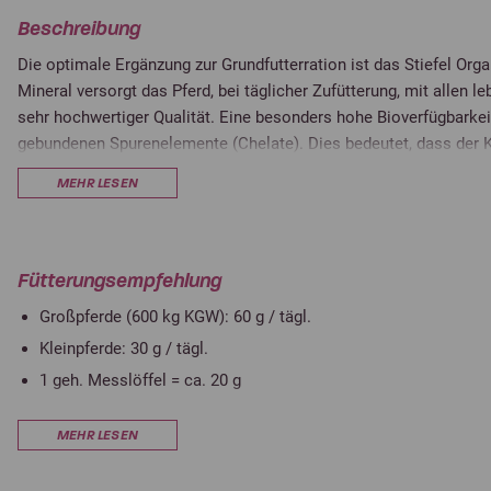
Beschreibung
Die optimale Ergänzung zur Grundfutterration ist das Stiefel Orga
Mineral versorgt das Pferd, bei täglicher Zufütterung, mit allen l
sehr hochwertiger Qualität. Eine besonders hohe Bioverfügbarkei
gebundenen Spurenelemente (Chelate). Dies bedeutet, dass der K
verwerten kann, ohne sie vorher umwandeln zu müssen. Die Vital
MEHR LESEN
den Blutkreislauf eindringen und die Leber wird nicht zusätzlich 
Stoffwechselproblemen mit dem Organic-Mineral versorgen zu k
die Zusetzung von Getreide verzichtet. Das Stiefel Organic-Mine
Mangelerscheinungen vor und ist für alle Pferdetypen im Sport-, F
Fütterungsempfehlung
geeignet, wie auch für Pferde mit Gewichts- oder Stoffwechselp
Großpferde (600 kg KGW): 60 g / tägl.
Kleinpferde: 30 g / tägl.
1 geh. Messlöffel = ca. 20 g
Dieses Futtermittel darf wegen des gegenüber Alleinfuttermittel
MEHR LESEN
und Spurenelementen nur
bis zu 200 g / tägl
. verfüttert werden