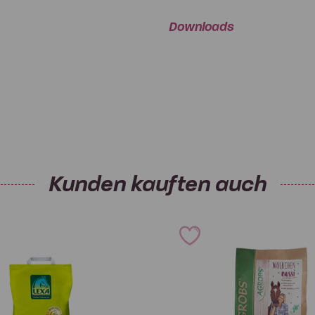
Downloads
Vitamin D3 (E671)
geschützt lagern. Nach Anbruch
Vitamin E (α-
Tocopherylacetat) (3a700)
Vitamin B1 (3a821)
Vitamin B2
Kunden kauften auch
Vitamin B6 (3a831)
Vitamin B12
Vitamin K3 (3a710)