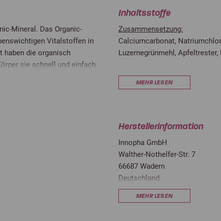
Inhaltsstoffe
nic-Mineral. Das Organic-
Zusammensetzung:
ebenswichtigen Vitalstoffen in
Calciumcarbonat, Natriumchlo
t haben die organisch
Luzernegrünmehl, Apfeltrester,
örper sie schnell und einfach
stoffe können dadurch direkt in
Analytische Bestandteile:
MEHR LESEN
belastet. Um auch Pferde mit
Rohprotein
önnen, wurde ganz bewusst auf
ral beugt ernährungsbedingten
Rohfaser
reizeit- und Zuchtbereich
Herstellerinformation
Rohöle und -fette
roblemen.
Innopha GmbH
Rohasche
Walther-Nothelfer-Str. 7
66687 Wadern
Calcium
Deutschland
office@stiefel.store
n höheren Gehalte an Vitaminen
MEHR LESEN
Ernährungsphysiologische Zusat
Vitamin A (3a672a)