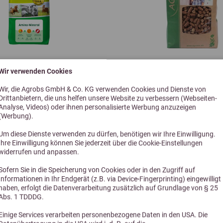
Folsäure (3a316)
Ca-D-Pantotenat (3a841)
Wir verwenden Cookies
5,0 (5 Bewertungen)
4,9 (25 Bewe
Nicotinsäure (3a315)
Wir, die Agrobs GmbH & Co. KG verwenden Cookies und Dienste von
 Amino-Mineral 9kg
Agrobs Wölbchen Buss
Drittanbietern, die uns helfen unsere Website zu verbessern (Webseiten-
Analyse, Videos) oder ihnen personalisierte Werbung anzuzeigen
Nachfüllpack
(Werbung).
Cholinchlorid (3a890)
Um diese Dienste verwenden zu dürfen, benötigen wir Ihre Einwilligung.
37,60 €
10,50 €
Ihre Einwilligung können Sie jederzeit über die Cookie-Einstellungen
widerrufen und anpassen.
Biotin (3a880)
Sofern Sie in die Speicherung von Cookies oder in den Zugriff auf
Informationen in Ihr Endgerät (z.B. via Device-Fingerprinting) eingewilligt
haben, erfolgt die Datenverarbeitung zusätzlich auf Grundlage von § 25
Stand 07/2026
Abs. 1 TDDDG.
Einige Services verarbeiten personenbezogene Daten in den USA. Die