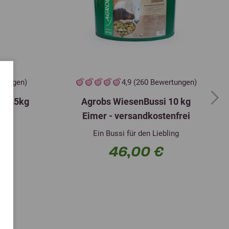
Jod (Kalziumjodat
20 mg
50 mg
wasserfrei) (3b202)
Selen (Natriumselenit)
300 mg
5 mg
E8
Selen (in organischer
Form aus
rtungen)
4,9 (260 Bewertungen)
800 mg
Saccharomyces
5 mg
cerevisiae CNCM I-3060)
i 1,5kg
Agrobs WiesenBussi 10 kg
Next
(3b810)
Eimer - versandkostenfrei
Kobalt (Gecoatetes
Ein Bussi für den Liebling
115 mg
Cobalt (II)carbonat-
12 mg
Granulat) (3b304)
46,00 €
26 µg