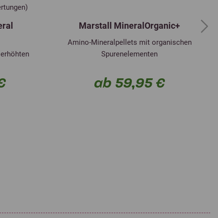
ertungen)
eral
Marstall MineralOrganic+
Next
Amino-Mineralpellets mit organischen
 erhöhten
Spurenelementen
€
ab 59,95 €