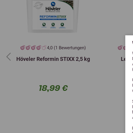
4,0 (1 Bewertungen)
Höveler Reformin STIXX 2,5 kg
Lexa
Previous
18,99 €