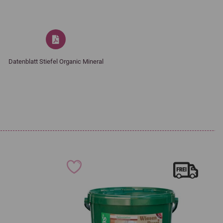
Zink (Glycin-Zinkchelat
100.000 i.E.
1.000 mg
Hydrat) (3b607)
Eisen (Eisen(II)sulfat
3.000 mg
1.750 mg
Monohydrat) (3b103)
Datenblatt Stiefel Organic Mineral
Eisen (Glycin-Eisenchelat
50 mg
500 mg
Hydrat) (3b108)
Mangan (Mangan(II)oxid)
200 mg
1.400 mg
(3b502)
Mangan (Glycin-
150 mg
Manganchelat Hydrat)
600 mg
(3b506)
Kupfer (Kupfer(II)sulfat
800 µg
500 mg
Pentahydrat) (3b405)
Kupfer (Glycin-
50 mg
250 mg
Kupferchelat-Hydrat) E4