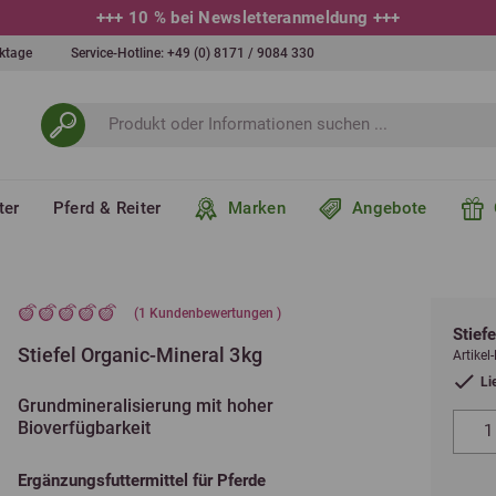
+++
10 % bei Newsletteranmeldung
+++
erktage
Service-Hotline:
+49 (0) 8171 / 9084 330
ter
Pferd & Reiter
Marken
Angebote
(
1
Kundenbewertungen )
Stief
Stiefel Organic-Mineral 3kg
Artike
Li
Grundmineralisierung mit hoher
Bioverfügbarkeit
Ergänzungsfuttermittel für Pferde