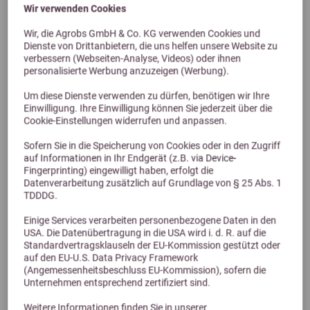
Wir verwenden Cookies
Wir, die Agrobs GmbH & Co. KG verwenden Cookies und
Dienste von Drittanbietern, die uns helfen unsere Website zu
verbessern (Webseiten-Analyse, Videos) oder ihnen
personalisierte Werbung anzuzeigen (Werbung).
Previous
Next
Um diese Dienste verwenden zu dürfen, benötigen wir Ihre
5,0 (4 Bewertungen)
Einwilligung. Ihre Einwilligung können Sie jederzeit über die
Cookie-Einstellungen widerrufen und anpassen.
Salvana Fohlenmilch
Fohlenmilch als vollwertiger Ersatz der Stutenmilch
Sofern Sie in die Speicherung von Cookies oder in den Zugriff
auf Informationen in Ihr Endgerät (z.B. via Device-
ab 33,90 €
Fingerprinting) eingewilligt haben, erfolgt die
Datenverarbeitung zusätzlich auf Grundlage von § 25 Abs. 1
TDDDG.
Einige Services verarbeiten personenbezogene Daten in den
USA. Die Datenübertragung in die USA wird i. d. R. auf die
Standardvertragsklauseln der EU-Kommission gestützt oder
auf den EU-U.S. Data Privacy Framework
(Angemessenheitsbeschluss EU-Kommission), sofern die
Unternehmen entsprechend zertifiziert sind.
Weitere Informationen finden Sie in unserer