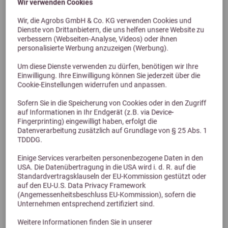
Wir verwenden Cookies
Wir, die Agrobs GmbH & Co. KG verwenden Cookies und
Dienste von Drittanbietern, die uns helfen unsere Website zu
verbessern (Webseiten-Analyse, Videos) oder ihnen
Previous
Next
personalisierte Werbung anzuzeigen (Werbung).
Um diese Dienste verwenden zu dürfen, benötigen wir Ihre
Höveler ZF Plus 20kg
Einwilligung. Ihre Einwilligung können Sie jederzeit über die
Cookie-Einstellungen widerrufen und anpassen.
Zuchtstutenmüsli
Sofern Sie in die Speicherung von Cookies oder in den Zugriff
31,50 €
auf Informationen in Ihr Endgerät (z.B. via Device-
Fingerprinting) eingewilligt haben, erfolgt die
Datenverarbeitung zusätzlich auf Grundlage von § 25 Abs. 1
TDDDG.
Einige Services verarbeiten personenbezogene Daten in den
USA. Die Datenübertragung in die USA wird i. d. R. auf die
Standardvertragsklauseln der EU-Kommission gestützt oder
auf den EU-U.S. Data Privacy Framework
(Angemessenheitsbeschluss EU-Kommission), sofern die
Unternehmen entsprechend zertifiziert sind.
Weitere Informationen finden Sie in unserer