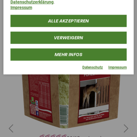
Datenschutzerklärung
.
Alternative Produkte
Impressum
ALLE AKZEPTIEREN
VERWEIGERN
MEHR INFOS
Datenschutz
Impressum
Previous
Next