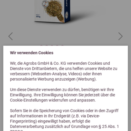
Previous
Next
5,0 (3 Bewertungen)
Wir verwenden Cookies
DERBY Apfel-Müsli für Pferde 20kg
Wir, die Agrobs GmbH & Co. KG verwenden Cookies und
Dienste von Drittanbietern, die uns helfen unsere Website zu
25,79 €
verbessern (Webseiten-Analyse, Videos) oder ihnen
28,90 €
personalisierte Werbung anzuzeigen (Werbung).
Um diese Dienste verwenden zu dürfen, benötigen wir Ihre
Einwilligung. Ihre Einwilligung können Sie jederzeit über die
Cookie-Einstellungen widerrufen und anpassen.
Sofern Sie in die Speicherung von Cookies oder in den Zugriff
auf Informationen in Ihr Endgerät (z.B. via Device-
Fingerprinting) eingewilligt haben, erfolgt die
Datenverarbeitung zusätzlich auf Grundlage von § 25 Abs. 1