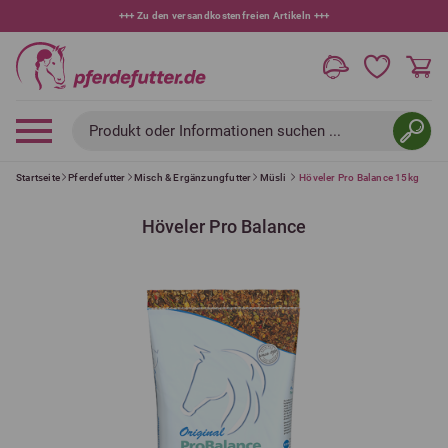
tikeln
+++
+++
10 % bei Newsletteranmeldung
+++
Produkt oder Informationen suchen ...
Startseite
Pferdefutter
Misch & Ergänzungfutter
Müsli
Höveler Pro Balance 15kg
Höveler Pro Balance