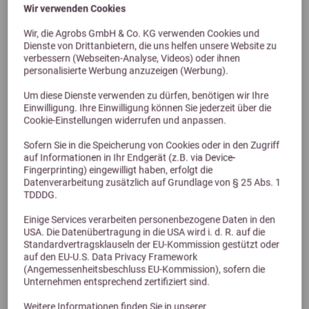
Wir verwenden Cookies
Wir, die Agrobs GmbH & Co. KG verwenden Cookies und
Dienste von Drittanbietern, die uns helfen unsere Website zu
verbessern (Webseiten-Analyse, Videos) oder ihnen
personalisierte Werbung anzuzeigen (Werbung).
Previous
Next
Um diese Dienste verwenden zu dürfen, benötigen wir Ihre
Einwilligung. Ihre Einwilligung können Sie jederzeit über die
dr. WEYRAUCH Nr. 19 Mordskerl 60 Kapseln Hund
Cookie-Einstellungen widerrufen und anpassen.
Bewegt sich Ihr Hund noch locker?
Sofern Sie in die Speicherung von Cookies oder in den Zugriff
auf Informationen in Ihr Endgerät (z.B. via Device-
Fingerprinting) eingewilligt haben, erfolgt die
24,00 €
Datenverarbeitung zusätzlich auf Grundlage von § 25 Abs. 1
TDDDG.
Einige Services verarbeiten personenbezogene Daten in den
USA. Die Datenübertragung in die USA wird i. d. R. auf die
Standardvertragsklauseln der EU-Kommission gestützt oder
auf den EU-U.S. Data Privacy Framework
(Angemessenheitsbeschluss EU-Kommission), sofern die
Unternehmen entsprechend zertifiziert sind.
Weitere Informationen finden Sie in unserer