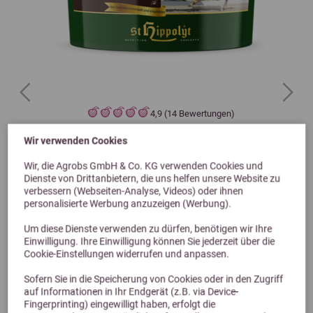
Previous
Next
4,9 (14 Bewertungen)
St. Hippolyt WES Bodyguard Pellet 10kg
Wir verwenden Cookies
Wir, die Agrobs GmbH & Co. KG verwenden Cookies und
Dienste von Drittanbietern, die uns helfen unsere Website zu
79,70 €
verbessern (Webseiten-Analyse, Videos) oder ihnen
personalisierte Werbung anzuzeigen (Werbung).
Um diese Dienste verwenden zu dürfen, benötigen wir Ihre
Einwilligung. Ihre Einwilligung können Sie jederzeit über die
Cookie-Einstellungen widerrufen und anpassen.
Sofern Sie in die Speicherung von Cookies oder in den Zugriff
auf Informationen in Ihr Endgerät (z.B. via Device-
Fingerprinting) eingewilligt haben, erfolgt die