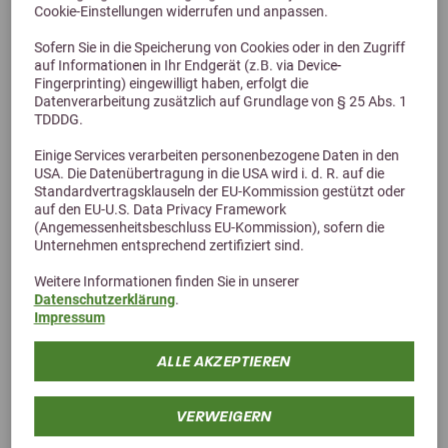
Cookie-Einstellungen widerrufen und anpassen.
Sofern Sie in die Speicherung von Cookies oder in den Zugriff
auf Informationen in Ihr Endgerät (z.B. via Device-
Fingerprinting) eingewilligt haben, erfolgt die
Datenverarbeitung zusätzlich auf Grundlage von § 25 Abs. 1
Previous
Next
TDDDG.
Einige Services verarbeiten personenbezogene Daten in den
USA. Die Datenübertragung in die USA wird i. d. R. auf die
Pavo GastriCover
Standardvertragsklauseln der EU-Kommission gestützt oder
Kann die Regeneration der Magenwand und Magenschleimhaut
auf den EU-U.S. Data Privacy Framework
fördern
(Angemessenheitsbeschluss EU-Kommission), sofern die
Unternehmen entsprechend zertifiziert sind.
ab 80,94 €
Weitere Informationen finden Sie in unserer
Datenschutzerklärung
.
Impressum
ALLE AKZEPTIEREN
VERWEIGERN