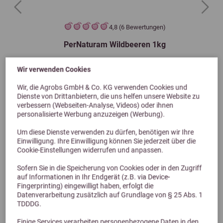
Previous
Next
4,8 (6 Bewertungen)
PerNaturam Wildbeeren 1kg
Wir verwenden Cookies
20,50 €
Wir, die Agrobs GmbH & Co. KG verwenden Cookies und
Dienste von Drittanbietern, die uns helfen unsere Website zu
verbessern (Webseiten-Analyse, Videos) oder ihnen
personalisierte Werbung anzuzeigen (Werbung).
Um diese Dienste verwenden zu dürfen, benötigen wir Ihre
Einwilligung. Ihre Einwilligung können Sie jederzeit über die
Cookie-Einstellungen widerrufen und anpassen.
Sofern Sie in die Speicherung von Cookies oder in den Zugriff
auf Informationen in Ihr Endgerät (z.B. via Device-
Fingerprinting) eingewilligt haben, erfolgt die
Alternative Produkte
Datenverarbeitung zusätzlich auf Grundlage von § 25 Abs. 1
TDDDG.
Einige Services verarbeiten personenbezogene Daten in den