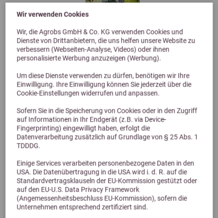
Wir verwenden Cookies
Wir, die Agrobs GmbH & Co. KG verwenden Cookies und
Dienste von Drittanbietern, die uns helfen unsere Website zu
verbessern (Webseiten-Analyse, Videos) oder ihnen
personalisierte Werbung anzuzeigen (Werbung).
Previous
Next
Um diese Dienste verwenden zu dürfen, benötigen wir Ihre
Einwilligung. Ihre Einwilligung können Sie jederzeit über die
Cookie-Einstellungen widerrufen und anpassen.
Lexa Ö-Pferde-Mineral 4,5kg
Sofern Sie in die Speicherung von Cookies oder in den Zugriff
DE-ÖKO-006
auf Informationen in Ihr Endgerät (z.B. via Device-
22,00 €
Fingerprinting) eingewilligt haben, erfolgt die
Datenverarbeitung zusätzlich auf Grundlage von § 25 Abs. 1
TDDDG.
Einige Services verarbeiten personenbezogene Daten in den
USA. Die Datenübertragung in die USA wird i. d. R. auf die
Standardvertragsklauseln der EU-Kommission gestützt oder
auf den EU-U.S. Data Privacy Framework
(Angemessenheitsbeschluss EU-Kommission), sofern die
Unternehmen entsprechend zertifiziert sind.