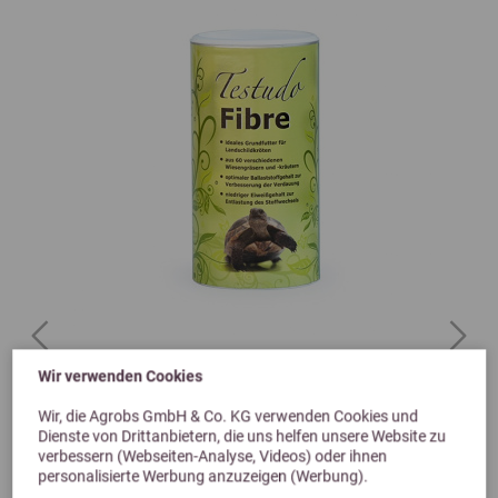
Previous
Next
Wir verwenden Cookies
4,9 (66 Bewertungen)
Wir, die Agrobs GmbH & Co. KG verwenden Cookies und
Agrobs Testudo Fibre
Dienste von Drittanbietern, die uns helfen unsere Website zu
Landschildkrötenfutter
verbessern (Webseiten-Analyse, Videos) oder ihnen
ab 6,30 €
personalisierte Werbung anzuzeigen (Werbung).